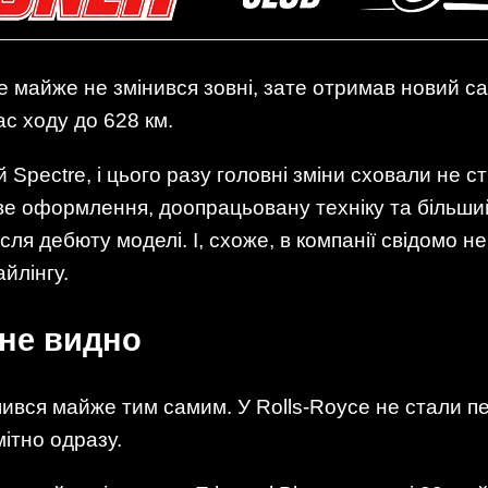
e майже не змінився зовні, зате отримав новий са
ас ходу до 628 км.
Spectre, і цього разу головні зміни сховали не сті
 оформлення, доопрацьовану техніку та більший з
ісля дебюту моделі. І, схоже, в компанії свідомо 
йлінгу.
 не видно
ився майже тим самим. У Rolls-Royce не стали пе
ітно одразу.