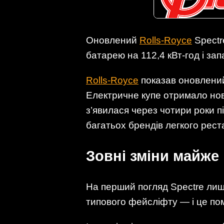
Оновлений
Rolls-Royce
Spectr
батарею на 112,4 кВт-год і зап
Rolls-Royce
показав оновлений 
Електричне купе отримало нове
з’явилася через чотири роки п
багатьох брендів легкого реста
Зовні зміни майже
На перший погляд Spectre лиш
типового фейсліфту — і це пом