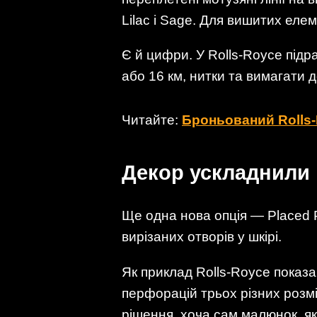
Lilac і Sage. Для вишитих елем
Є й цифри. У Rolls-Royce підра
або 16 км, нитки та вимагати 
Читайте:
Броньований Rolls-
Декор ускладнили
Ще одна нова опція — Placed Pe
вирізаних отворів у шкірі.
Як приклад Rolls-Royce показа
перфорацій трьох різних розмі
рішення, хоча сам малюнок, як