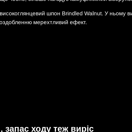
високоглянцевий шпон Brindled Walnut. У ньому ви
ь оздобленню мерехтливий ефект.
 запас ходу теж виріс