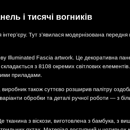
нель і тисячі вогників
інтер’єру. Тут з’явилася модернізована передня 
ву Illuminated Fascia artwork. Це декоративна пан
складається з 8108 окремих світлових елементів.
ними приладами.
иробник також суттєво розширив палітру оздоб
варіанти обробки та деталі ручної роботи — з бі
 Це тканина з віскози, виготовлена з бамбука, з в
вітрильних яхтах. Матеріал доступний у чотирьох к