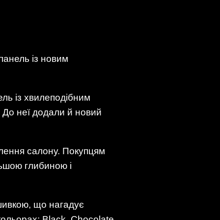
панель із новим
ель із хвилеподібним
 До неї додали й новий
лення салону. Покупцям
льшою глибиною і
ишивкою, що нагадує
ольорах: Black, Chocolate,