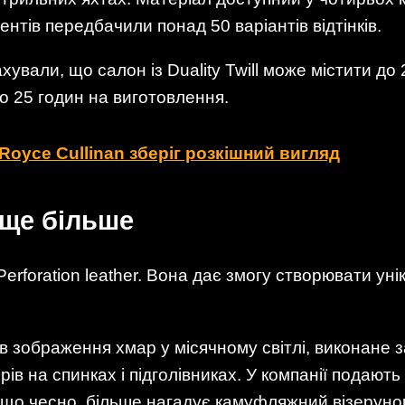
ентів передбачили понад 50 варіантів відтінків.
хували, що салон із Duality Twill може містити до 2
до 25 годин на виготовлення.
Royce Cullinan зберіг розкішний вигляд
 ще більше
rforation leather. Вона дає змогу створювати унік
в зображення хмар у місячному світлі, виконане 
рів на спинках і підголівниках. У компанії подают
що чесно, більше нагадує камуфляжний візерунок,