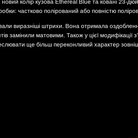
 новий колір кузова Ethereal Blue та ковані 23-дю
бробки: частково полірований або повністю поліро
вали виразніші штрихи. Вона отримала оздоблення I
ів замінили матовими. Також у цієї модифікації з’я
реслювати ще більш переконливий характер зовніш