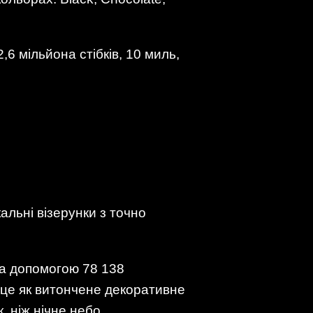
,6 мільйона стібків, 10 миль,
альні візерунки з точно
за допомогою 78 138
ь це як витончене декоративне
 ніж нічне небо.