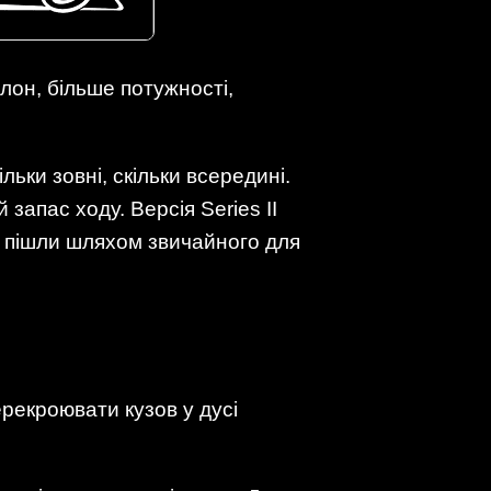
лон, більше потужності,
льки зовні, скільки всередині.
апас ходу. Версія Series II
не пішли шляхом звичайного для
рекроювати кузов у дусі