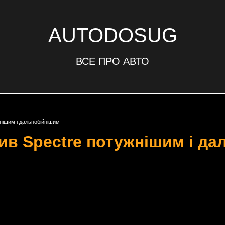
AUTODOSUG
ВСЕ ПРО АВТО
жнішим і дальнобійнішим
бив Spectre потужнішим і д