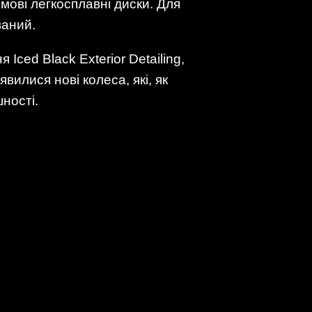
ймові легкосплавні диски. Для
ваний.
ced Black Exterior Detailing,
вилися нові колеса, які, як
ності.