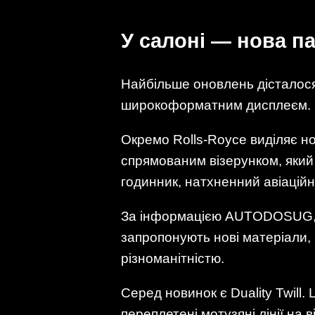
У салоні — нова па
Найбільше оновлень дісталося 
широкоформатним дисплеєм.
Окремо Rolls-Royce виділяє но
спрямованим візерунком, який 
годинник, натхненний авіацій
За інформацією AUTODOSUG, в
запропонують нові матеріали, 
різноманітністю.
Серед новинок є Duality Twill.
переплетені мотузяні лінії на 