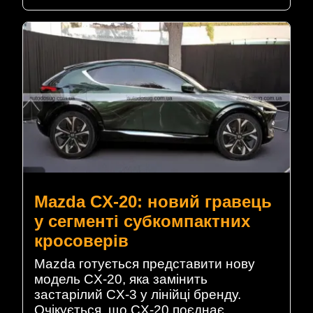
Mazda CX-20: новий гравець
у сегменті субкомпактних
кросоверів
Mazda готується представити нову
модель CX-20, яка замінить
застарілий CX-3 у лінійці бренду.
Очікується, що CX-20 поєднає