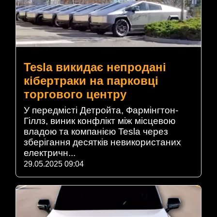
Tesla викидає непродані
кібертраки на парковці
торгового центру
У передмісті Детройта, Фармінгтон-
Гіллз, виник конфлікт між місцевою
владою та компанією Tesla через
зберігання десятків невикористаних
електричн...
29.05.2025 09:04