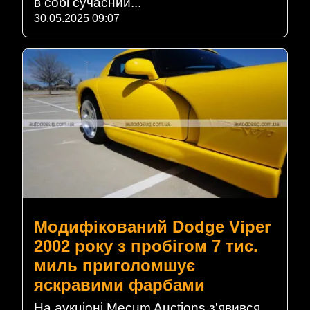
в собі сучасний...
30.05.2025 09:07
Модифікований Dodge Viper
2002 року з пробігом 7 тис.
миль приголомшує
яскравими фарбами
На аукціоні Mecum Auctions з'явився