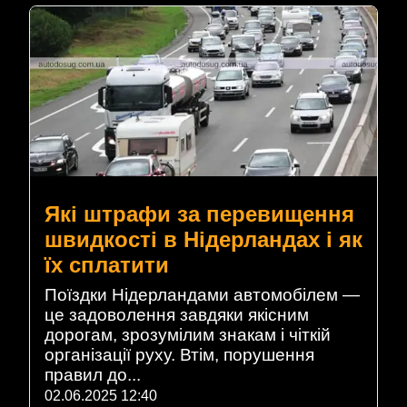
Які штрафи за перевищення
швидкості в Нідерландах і як
їх сплатити
Поїздки Нідерландами автомобілем —
це задоволення завдяки якісним
дорогам, зрозумілим знакам і чіткій
організації руху. Втім, порушення
правил до...
02.06.2025 12:40