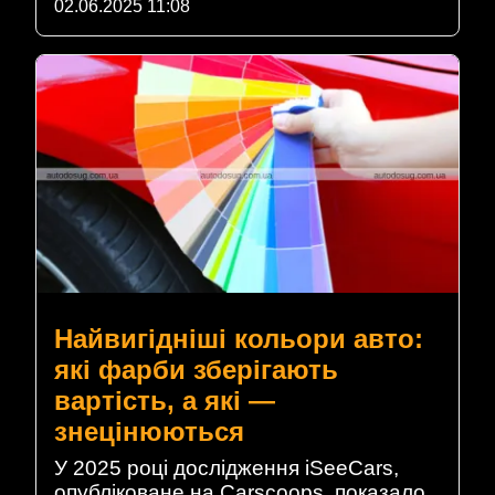
02.06.2025 11:08
Найвигідніші кольори авто:
які фарби зберігають
вартість, а які —
знецінюються
У 2025 році дослідження iSeeCars,
опубліковане на Carscoops, показало,