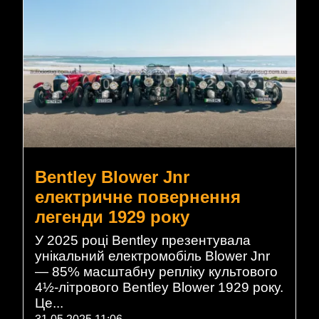
Bentley Blower Jnr
електричне повернення
легенди 1929 року
У 2025 році Bentley презентувала
унікальний електромобіль Blower Jnr
— 85% масштабну репліку культового
4½-літрового Bentley Blower 1929 року.
Це...