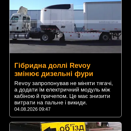
Гібридна доллі Revoy
змінює дизельні фури
Revoy запропонував не міняти тягачі,
а додати їм електричний модуль між
кабіною й причепом. Це має знизити
витрати на пальне і викиди.
04.08.2026 09:47