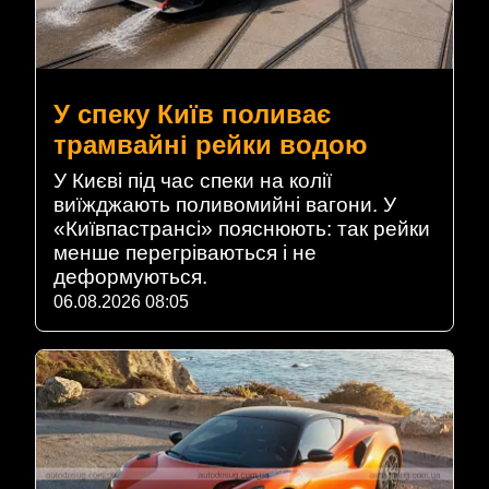
У спеку Київ поливає
трамвайні рейки водою
У Києві під час спеки на колії
виїжджають поливомийні вагони. У
«Київпастрансі» пояснюють: так рейки
менше перегріваються і не
деформуються.
06.08.2026 08:05