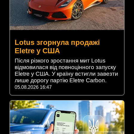
Lotus згорнула продажі
Eletre у США
Після різкого зростання мит Lotus
відмовилася від повноцінного запуску
Eletre у США. У країну встигли завезти
лише дорогу партію Eletre Carbon.
05.08.2026 16:47