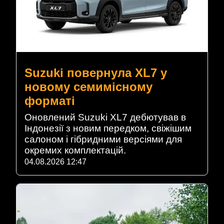
Suzuki повернула XL7 у
новому семимісному
форматі
Оновлений Suzuki XL7 дебютував в
Індонезії з новим передком, свіжішим
салоном і гібридними версіями для
окремих комплектацій.
04.08.2026 12:47