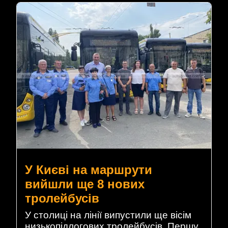
У Києві на маршрути
вийшли ще 8 нових
тролейбусів
У столиці на лінії випустили ще вісім
низькопідлогових тролейбусів. Першу