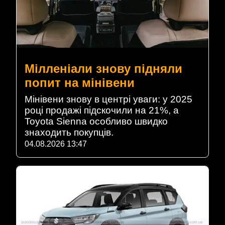
Мілленіали знову підняли
попит на мінівени
Мінівени знову в центрі уваги: у 2025
році продажі підскочили на 21%, а
Toyota Sienna особливо швидко
знаходить покупців.
04.08.2026 13:47