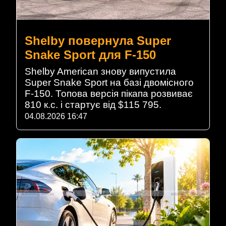
Shelby повернула Super
Snake Sport для F-150
Shelby American знову випустила
Super Snake Sport на базі двомісного
F-150. Топова версія пікапа розвиває
810 к.с. і стартує від $115 795.
04.08.2026 16:47