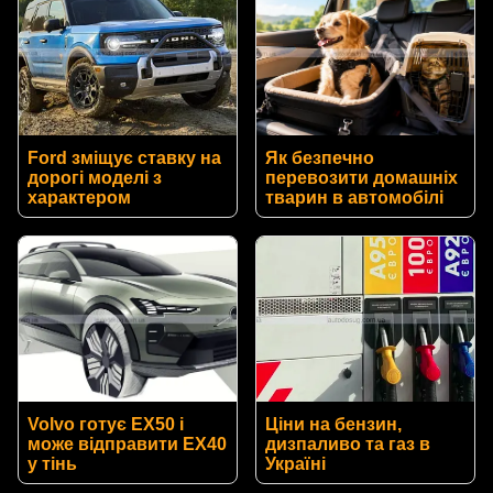
Ford зміщує ставку на
Як безпечно
дорогі моделі з
перевозити домашніх
характером
тварин в автомобілі
Volvo готує EX50 і
Ціни на бензин,
може відправити EX40
дизпаливо та газ в
у тінь
Україні