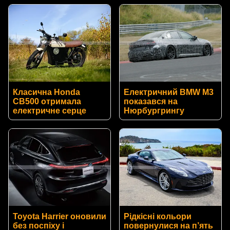
Класична Honda
Електричний BMW M3
CB500 отримала
показався на
електричне серце
Нюрбургрингу
Toyota Harrier оновили
Рідкісні кольори
без поспіху і
повернулися на п’ять