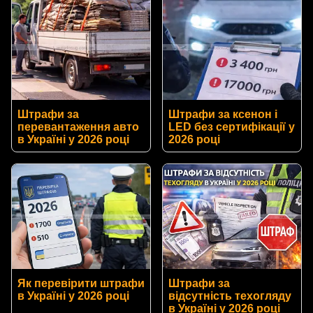
Штрафи за
Штрафи за ксенон і
перевантаження авто
LED без сертифікації у
в Україні у 2026 році
2026 році
Як перевірити штрафи
Штрафи за
в Україні у 2026 році
відсутність техогляду
в Україні у 2026 році