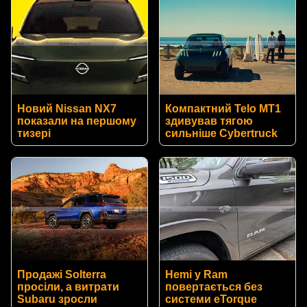
Новий Nissan NX7
Компактний Telo MT1
показали на першому
здивував тягою
тизері
сильніше Cybertruck
Продажі Solterra
Hemi у Ram
просіли, а витрати
повертається без
Subaru зросли
системи eTorque