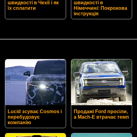
швидкості в Чехії і як
швидкості в
їх сплатити
Німеччині: Покрокова
інструкція
Lucid зсуває Cosmos і
Продажі Ford просіли,
перебудовує
а Mach-E втрачає темп
компанію