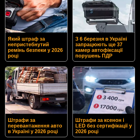
Який штраф за
З 6 березня в Україні
непристебнутий
запрацюють ще 37
ремінь безпеки у 2026
камер автофіксації
році
порушень ПДР
Штрафи за
Штрафи за ксенон і
перевантаження авто
LED без сертифікації у
в Україні у 2026 році
2026 році