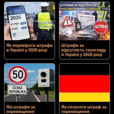
Як перевірити штрафи
Штрафи за
в Україні у 2026 році
відсутність техогляду
в Україні у 2026 році
Які штрафи за
Як сплатити штраф за
перевищення
перевищення