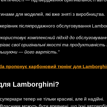
инами для моделей, які вже зняті з виробництва.
 (керівник післяпродажного обслуговування Lamborg
використовує комплексний підхід до обслуговуван
ігає свої оригінальні якості та продуктивність
ільшуючи — його вартість."
nda пропонує карбоновий тюнінг для Lamborghi
для Lamborghini?
 суперкари тепер не тільки красиві, але й надійні.
Власники можуть бути впевнені, що їхні автомобі