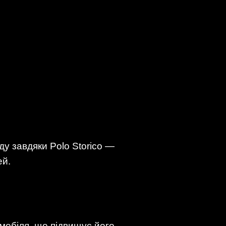
нду завдяки Polo Storico —
ей.
мобіля, що підвищує його