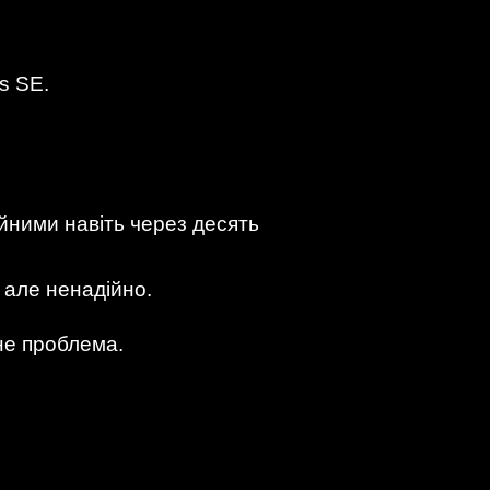
s SE.
йними навіть через десять
 але ненадійно.
не проблема.