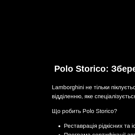
Polo Storico: Збе
Lamborghini не тільки піклуєть
відділенню, яке спеціалізуєтьс
Що робить Polo Storico?
Реставрація рідкісних та 
Програма сертифікації ав