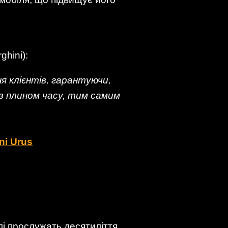
hini):
ня клієнтів, гарантуючи,
 з плином часу, тим самим
ni Urus
лі прослужать десятиліття.