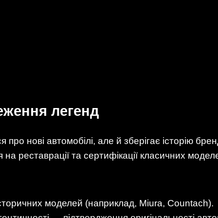
реження легенд
ся про нові автомобілі, але й зберігає історію бре
я на реставрації та сертифікації класичних модел
історичних моделей (наприклад, Miura, Countach).
тентичності — підтвердження оригінальності авто