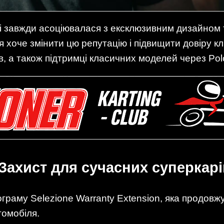
i завжди асоціювалася з ексклюзивним дизайном
я хоче змінити цю репутацію і підвищити довіру кл
в, а також підтримці класичних моделей через Polo
 Захист для сучасних суперкарі
граму Selezione Warranty Extension, яка продовжує
томобіля.