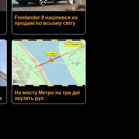
Freelander 8 націлився на
продажі по всьому світу
На мосту Метро на три дні
к
звузять рух