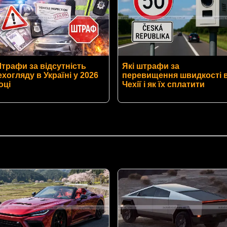
трафи за відсутність
Які штрафи за
ехогляду в Україні у 2026
перевищення швидкості 
оці
Чехії і як їх сплатити