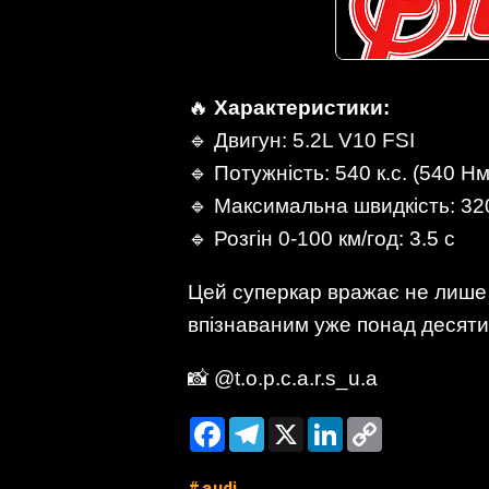
🔥
Характеристики:
🔹 Двигун: 5.2L V10 FSI
🔹 Потужність: 540 к.с. (540 Нм
🔹 Максимальна швидкість: 32
🔹 Розгін 0-100 км/год: 3.5 с
Цей суперкар вражає не лише 
впізнаваним уже понад десяти
📸 @t.o.p.c.a.r.s_u.a
Facebook
Telegram
X
LinkedIn
Copy
Link
audi