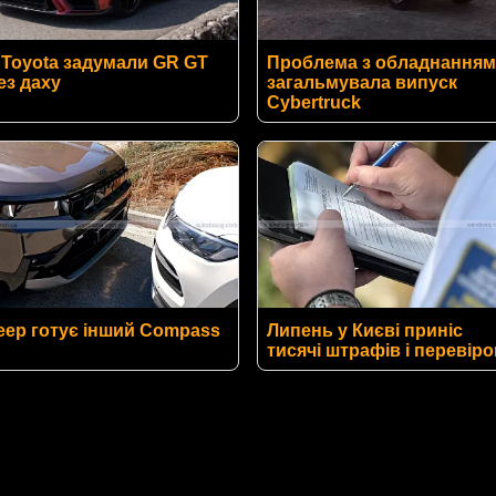
 Toyota задумали GR GT
Проблема з обладнанням
ез даху
загальмувала випуск
Cybertruck
eep готує інший Compass
Липень у Києві приніс
тисячі штрафів і перевіро