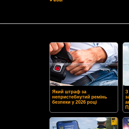
Який штраф за
З
непристебнутий ремінь
з
безпеки у 2026 році
а
П