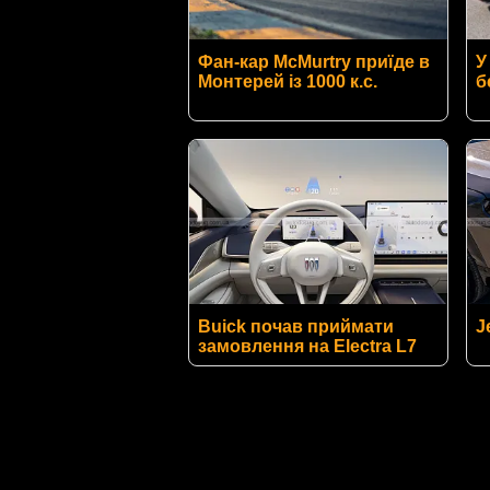
Фан-кар McMurtry приїде в
У
Монтерей із 1000 к.с.
б
Buick почав приймати
J
замовлення на Electra L7