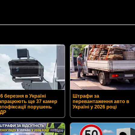
 6 березня в Україні
Штрафи за
апрацюють ще 37 камер
перевантаження авто в
втофіксації порушень
Україні у 2026 році
ДР