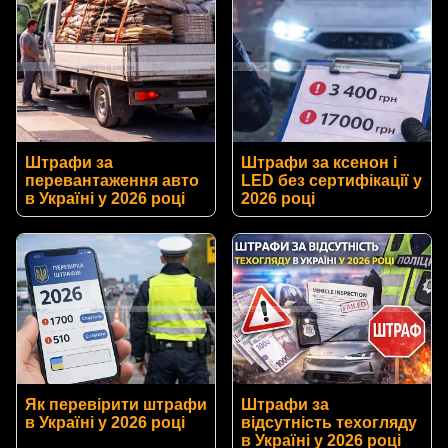
Штрафи за
Штрафи за ксенон і
перевантаження авто
LED без сертифікації у
в Україні у 2026 році
2026 році
Як перевірити штрафи
Штрафи за
в Україні у 2026 році
відсутність техогляду
в Україні у 2026 році