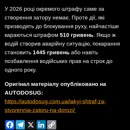
У 2026 році окремого штрафу саме за
створення затору немає. Проте дії, які
призводять до блокування руху, найчастіше
караються штрафом
510 гривень
. Якщо ж
водій створив аварійну ситуацію, покарання
становить
1445 гривень
або навіть
позбавлення водійських прав на строк до
одного року.
Оригінал матеріалу опубліковано на
AUTODOSUG:
https://autodosug.com.ua/iakyi-shtraf-za-
stvorennia-zatoru-na-dorozi/
Facebook
Telegram
X
LinkedIn
Copy
Link