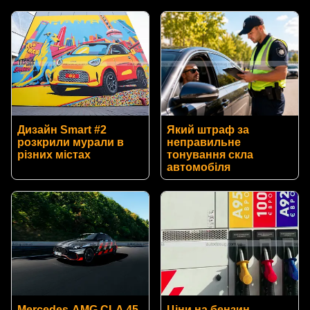
Дизайн Smart #2
Який штраф за
розкрили мурали в
неправильне
різних містах
тонування скла
автомобіля
Mercedes-AMG CLA 45
Ціни на бензин,