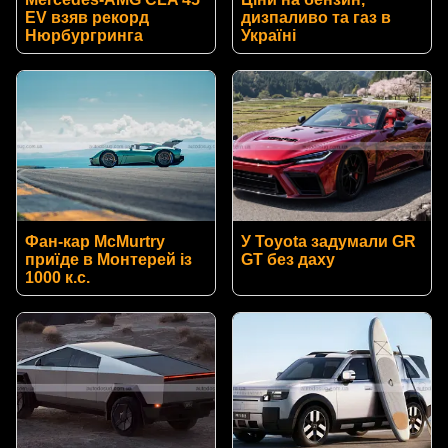
EV взяв рекорд
дизпаливо та газ в
Нюрбургринга
Україні
Фан-кар McMurtry
У Toyota задумали GR
приїде в Монтерей із
GT без даху
1000 к.с.