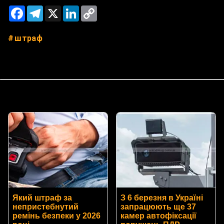
Facebook
Telegram
X
LinkedIn
Copy
Link
штраф
Який штраф за
З 6 березня в Україні
непристебнутий
запрацюють ще 37
ремінь безпеки у 2026
камер автофіксації