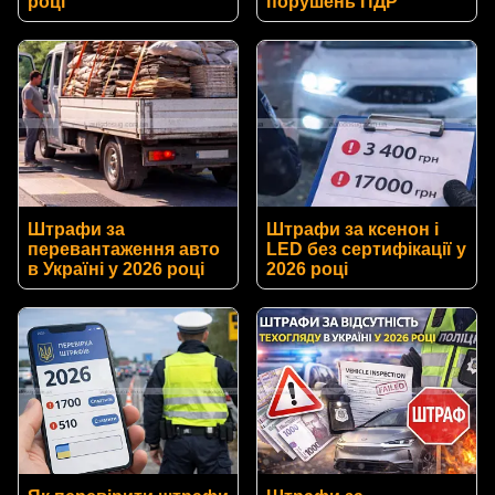
році
порушень ПДР
Штрафи за
Штрафи за ксенон і
перевантаження авто
LED без сертифікації у
в Україні у 2026 році
2026 році