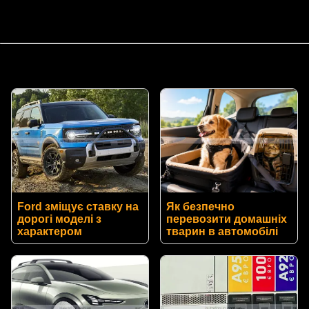
Ford зміщує ставку на
Як безпечно
дорогі моделі з
перевозити домашніх
характером
тварин в автомобілі