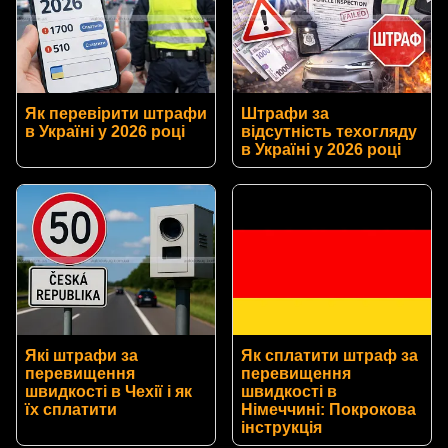
Як перевірити штрафи
Штрафи за
в Україні у 2026 році
відсутність техогляду
в Україні у 2026 році
Які штрафи за
Як сплатити штраф за
перевищення
перевищення
швидкості в Чехії і як
швидкості в
їх сплатити
Німеччині: Покрокова
інструкція