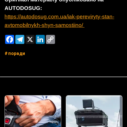
AUTODOSUG:
https://autodosug.com.ua/iak-pereviryty-stan-
avtomobilnykh-shyn-samostiino/
Facebook
Telegram
X
LinkedIn
Copy
Link
поради