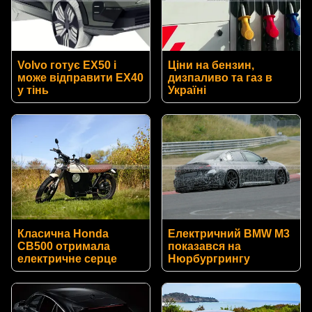
Volvo готує EX50 і
Ціни на бензин,
може відправити EX40
дизпаливо та газ в
у тінь
Україні
Класична Honda
Електричний BMW M3
CB500 отримала
показався на
електричне серце
Нюрбургрингу