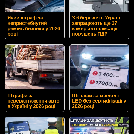
Який штраф за
З 6 березня в Україні
непристебнутий
запрацюють ще 37
ремінь безпеки у 2026
камер автофіксації
році
порушень ПДР
Штрафи за
Штрафи за ксенон і
перевантаження авто
LED без сертифікації у
в Україні у 2026 році
2026 році