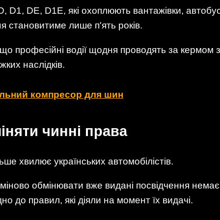
 D, D1, DE, D1E, які охоплюють вантажівки, автоб
ня становитиме лише п'ять років.
 що професійні водії щодня проводять за кермом з
ких наслідків.
ільний компресор для шин
іняти чинні права
ьше хвилює українських автомобілістів.
рміново обмінювати вже видані посвідчення немає
о до правил, які діяли на момент їх видачі.