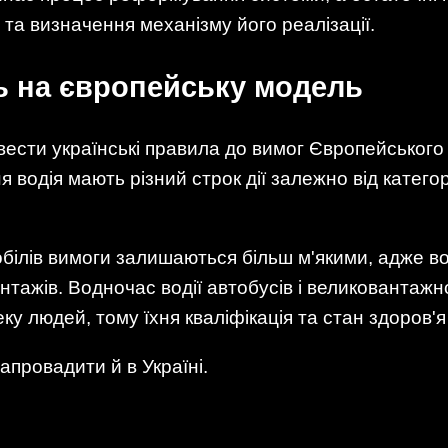
 та визначення механізму його реалізації.
ь на європейську модель
сти українські правила до вимог Європейського 
 водія мають різний строк дії залежно від катего
обілів вимоги залишаються більш м'якими, адже в
нтажів. Водночас водії автобусів і великовантаж
ку людей, тому їхня кваліфікація та стан здоров'я
провадити й в Україні.