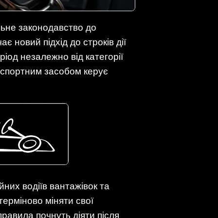
альне законодавство до
є новий підхід до строків дії
ріод незалежно від категорії
анспортним засобом керує
йних водіїв вантажівок та
терміново міняти свої
равила почнуть діяти після