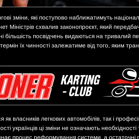
ергові зміни, які поступово наближатимуть націон
ет Міністрів схвалив законопроєкт, який передбача
ні більшість посвідчень видаються на тривалий пе
термін їх чинності залежатиме від того, яким тр
як власників легкових автомобілів, так і професі
сті українців ці зміни не означають необхідності 
нає процес реформування системи, а остаточні п