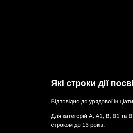
Які строки дії по
Відповідно до урядової ініціат
Для категорій А, А1, В, В1 та 
строком до 15 років.