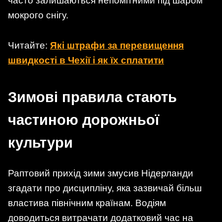
часто залишаються непомітними під шаром
мокрого снігу.
Читайте:
Які штрафи за перевищення
швидкості в Чехії і як їх сплатити
Зимові правила стають
частиною дорожньої
культури
Раптовий прихід зими змусив Нідерланди
згадати про дисципліну, яка зазвичай більш
властива північним країнам. Водіям
доводиться витрачати додатковий час на