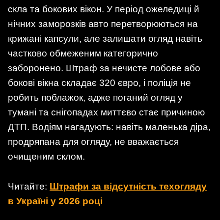
скла та бокових вікон. У період ожеледиці й
нічних заморозків авто перетворюються на
крижані капсули, але залишати огляд навіть
частково обмеженим категорично
заборонено. Штраф за нечисте лобове або
бокові вікна складає 320 євро, і поліція не
робить поблажок, адже поганий огляд у
тумані та снігопадах миттєво стає причиною
ДТП. Водіям нагадують: навіть маленька діра,
продряпана для огляду, не вважається
очищеним склом.
Читайте:
Штрафи за відсутність техогляду
в Україні у 2026 році