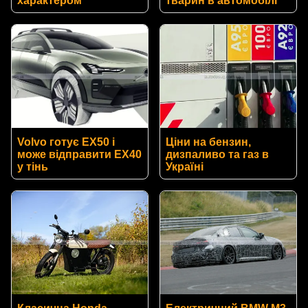
характером
тварин в автомобілі
Volvo готує EX50 і
Ціни на бензин,
може відправити EX40
дизпаливо та газ в
у тінь
Україні