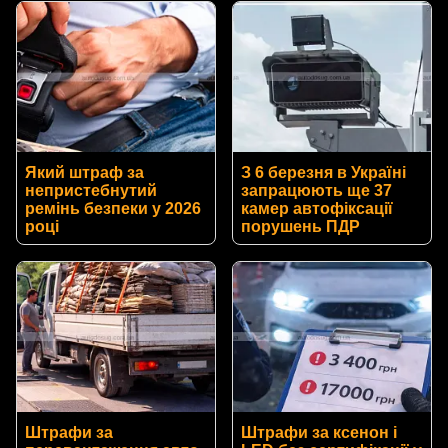
Який штраф за
З 6 березня в Україні
непристебнутий
запрацюють ще 37
ремінь безпеки у 2026
камер автофіксації
році
порушень ПДР
Штрафи за
Штрафи за ксенон і