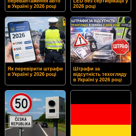
перевантаження авто
LED без сертифікації у
в Україні у 2026 році
2026 році
Як перевірити штрафи
Штрафи за
в Україні у 2026 році
відсутність техогляду
в Україні у 2026 році