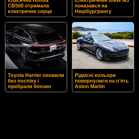
Класична Honda
Електричний BMW M3
CB500 отримала
показався на
електричне серце
Нюрбургрингу
Toyota Harrier оновили
Рідкісні кольори
без поспіху і
повернулися на п’ять
прибрали бензин
Aston Martin