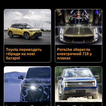
Toyota переводить
Porsche зберегла
гібриди на нові
електричний 718 у
батареї
планах