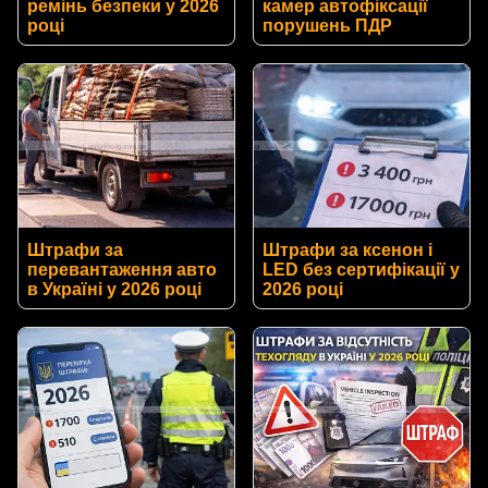
ремінь безпеки у 2026
камер автофіксації
році
порушень ПДР
Штрафи за
Штрафи за ксенон і
перевантаження авто
LED без сертифікації у
в Україні у 2026 році
2026 році