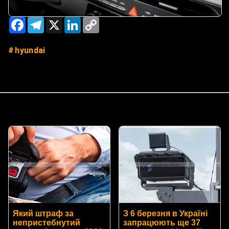
Facebook
Telegram
X
LinkedIn
Copy
Link
hyundai
Який штраф за
З 6 березня в Україні
непристебнутий
запрацюють ще 37