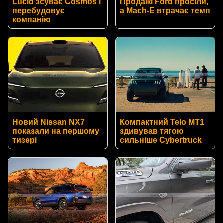
Lucid зсуває Cosmos і
Продажі Ford просіли,
перебудовує
а Mach-E втрачає темп
компанію
Новий Nissan NX7
Компактний Telo MT1
показали на першому
здивував тягою
тизері
сильніше Cybertruck