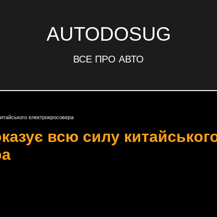
AUTODOSUG
ВСЕ ПРО АВТО
 китайського електрокросовера
оказує всю силу китайськог
ра