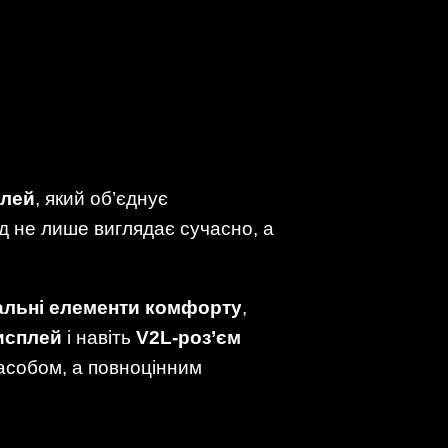
плей
, який об’єднує
д не лише виглядає сучасно, а
альні елементи комфорту
,
исплей
і навіть
V2L-роз’єм
засобом, а повноцінним