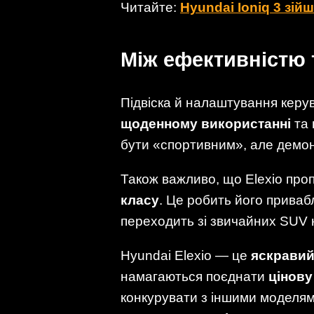
Читайте:
Hyundai Ioniq 3 зій
Між ефективністю 
Підвіска й налаштування керу
щоденному використанні
та 
бути «спортивним», але демо
Також важливо, що Elexio про
класу
. Це робить його привабл
переходить зі звичайних SUV 
Hyundai Elexio — це
яскравий
намагаються поєднати
цінову
конкурувати з іншими моделям