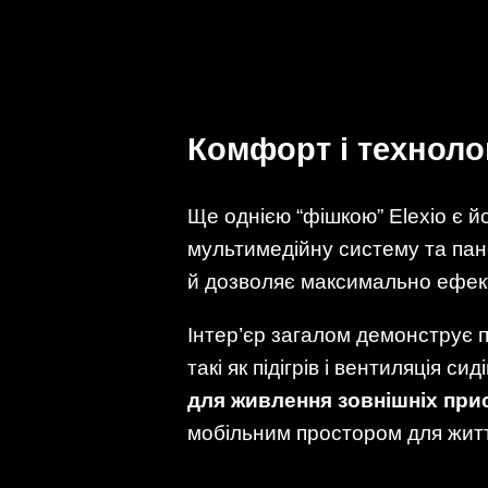
Комфорт і технолог
Ще однією “фішкою” Elexio є й
мультимедійну систему та пане
й дозволяє максимально ефект
Інтер’єр загалом демонструє 
такі як підігрів і вентиляція сид
для живлення зовнішніх при
мобільним простором для житт