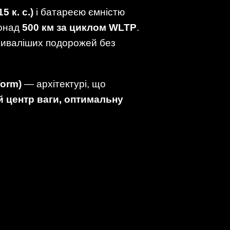
 к. с.)
і батареєю ємністю
понад
500 км за циклом WLTP
.
триваліших подорожей без
form)
— архітектурі, що
й центр ваги, оптимальну