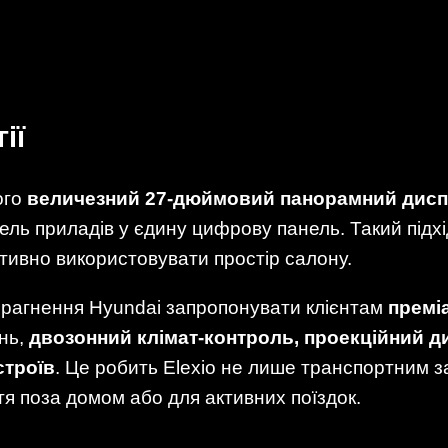
ії
ого
величезний 27-дюймовий панорамний дис
ль приладів у єдину цифрову панель. Такий підхі
ивно використовувати простір салону.
прагнення Hyundai запропонувати клієнтам
премі
інь,
двозонний клімат-контроль, проекційний д
строїв
. Це робить Elexio не лише транспортним 
я поза домом або для активних поїздок.