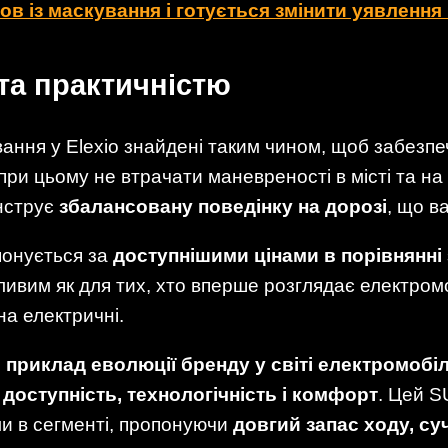
шов із маскування і готується змінити уявлення
та практичністю
вання у Elexio знайдені таким чином, щоб забезп
при цьому не втрачати маневреності в місті та на
нструє
збалансовану поведінку на дорозі
, що в
понується за
доступнішими цінами в порівнянні
ивим як для тих, хто вперше розглядає електромоб
на електричні.
 приклад еволюції бренду у світі електромобіл
 доступність, технологічність і комфорт
. Цей S
и в сегменті, пропонуючи
довгий запас ходу, су