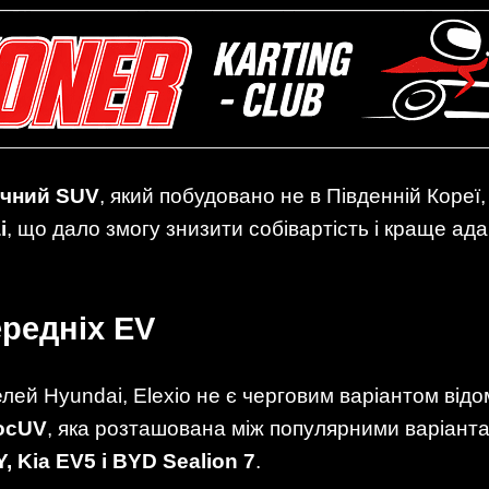
ичний SUV
, який побудовано не в Південній Кореї,
i
, що дало змогу знизити собівартість і краще ада
ередніх EV
елей Hyundai, Elexio не є черговим варіантом відо
росUV
, яка розташована між популярними варіантам
Y, Kia EV5 і BYD Sealion 7
.