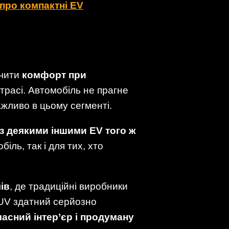
 про компактні EV
ечити
комфорт при
 трасі. Автомобіль не прагне
ажливо в цьому сегменті.
 з деякими іншими EV того ж
іль, так і для тих, хто
ів
, де традиційні виробники
UV здатний серйозно
часний інтер’єр і продуману