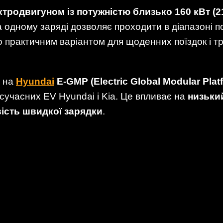
тродвигуном із потужністю близько 160 кВт (215
на одному заряді дозволяє проходити в діапазоні 
io практичним варіантом для щоденних поїздок і 
а на
Hyundai
E-GMP (Electric Global Modular Plat
сучасних EV Hyundai і Kia. Це впливає на
низьки
вість швидкої зарядки
.