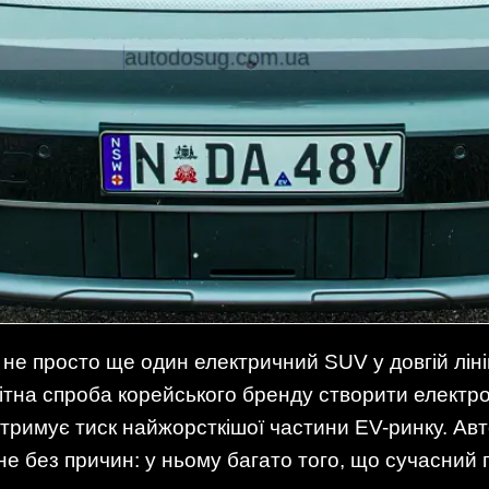
не просто ще один електричний SUV у довгій ліні
бітна спроба корейського бренду створити електр
итримує тиск найжорсткішої частини EV-ринку. Ав
і не без причин: у ньому багато того, що сучасний