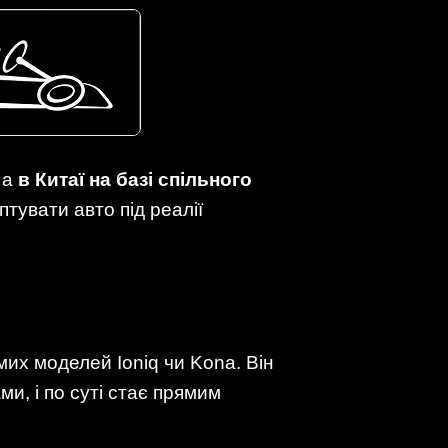
 а
в Китаї на базі спільного
птувати авто під реалії
мих моделей Ioniq чи Kona. Він
и, і по суті стає прямим