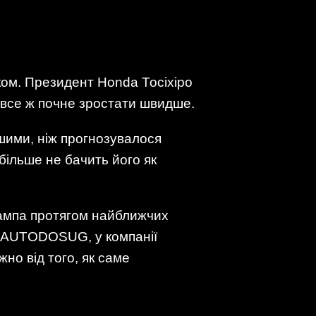
ком. Президент Honda Тосіхіро
и все ж почне зростати швидше.
ішими, ніж прогнозувалося
більше не бачить його як
Трампа протягом найближчих
ше AUTODOSUG, у компанії
но від того, як саме