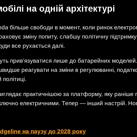
обілі на одній архітектурі
a більше свободи в момент, коли ринок електром
враховує зміну попиту, слабшу політичну підтримк
куди все рухається далі.
чуть прив’язуватися лише до батарейних моделей
швидше реагувати на зміни в регулюванні, податк
 політиці.
 виглядає практичнішою за платформу, яку раніше
виключно електричними. Тепер — інший настрій. Ho
geline на паузу до 2028 року