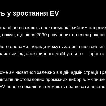
ть у зростання EV
мпанії не вважають електромобілі хибним напрям
, очікує, що після 2030 року попит на електрокар
а його словами, гібриди можуть залишатися сильн
вляється від електричного майбутнього — просто 
може змінюватися залежно від дій адміністрації 
зультатів листопадових проміжних виборів. Як пи
V нового покоління, які мають працювати незалеж