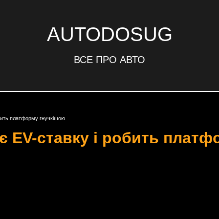
AUTODOSUG
ВСЕ ПРО АВТО
бить платформу гнучкішою
є EV-ставку і робить платф