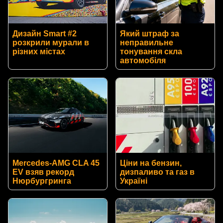
Дизайн Smart #2
Який штраф за
розкрили мурали в
неправильне
різних містах
тонування скла
автомобіля
Mercedes-AMG CLA 45
Ціни на бензин,
EV взяв рекорд
дизпаливо та газ в
Нюрбургринга
Україні