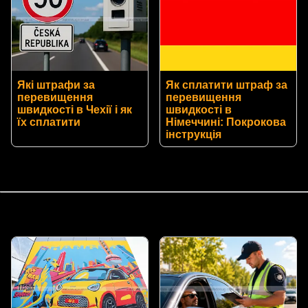
Які штрафи за
Як сплатити штраф за
перевищення
перевищення
швидкості в Чехії і як
швидкості в
їх сплатити
Німеччині: Покрокова
інструкція