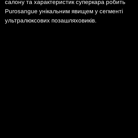
салону та характеристик суперкара робить
Purosangue унікальним явищем у сегменті
ультралюксових позашляховиків.