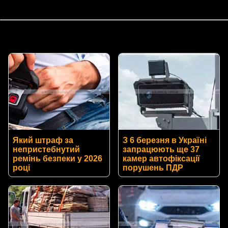
Який штраф за
З 6 березня в Україні
непристебнутий
запрацюють ще 37
ремінь безпеки у 2026
камер автофіксації
році
порушень ПДР