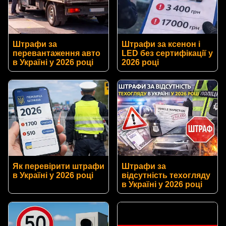
Штрафи за
Штрафи за ксенон і
перевантаження авто
LED без сертифікації у
в Україні у 2026 році
2026 році
Як перевірити штрафи
Штрафи за
в Україні у 2026 році
відсутність техогляду
в Україні у 2026 році