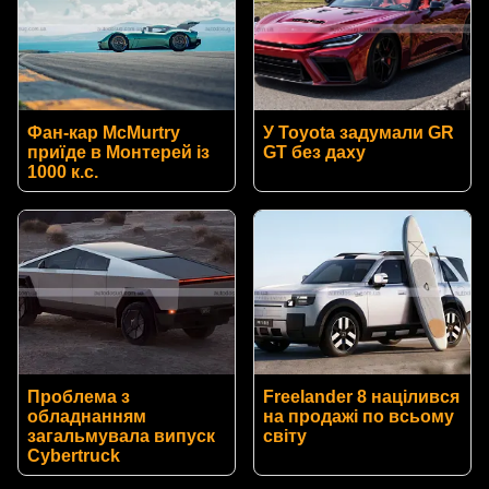
Фан-кар McMurtry
У Toyota задумали GR
приїде в Монтерей із
GT без даху
1000 к.с.
Проблема з
Freelander 8 націлився
обладнанням
на продажі по всьому
загальмувала випуск
світу
Cybertruck