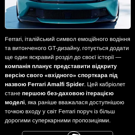
Ferrari, італійський символ емоційного водіння
та витонченого GT-дизайну, готується додати
ще один яскравий розділ до своєї історії —
компанія планує представити відкриту
версію свого «вхідного» спорткара під
назвою Ferrari Amalfi Spider
. Цей кабріолет
стане
першою без-даховою ітерацією
моделі
, яка раніше вважалася доступнішою
точкою входу у світ Ferrari поруч із більш
дорогими суперкарними пропозиціями.