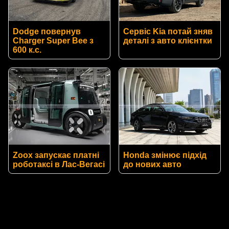
Dodge повернув
Сервіс Kia потай зняв
Charger Super Bee з
деталі з авто клієнтки
600 к.с.
Zoox запускає платні
Honda змінює підхід
роботаксі в Лас-Вегасі
до нових авто