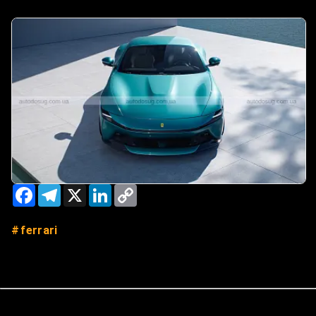
Facebook
Telegram
X
LinkedIn
Copy
Link
ferrari