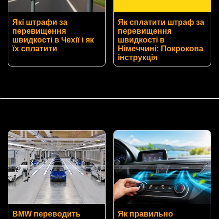
Які штрафи за
Як сплатити штраф за
перевищення
перевищення
швидкості в Чехії і як
швидкості в
їх сплатити
Німеччині: Покрокова
інструкція
BMW переводить
Як правильно