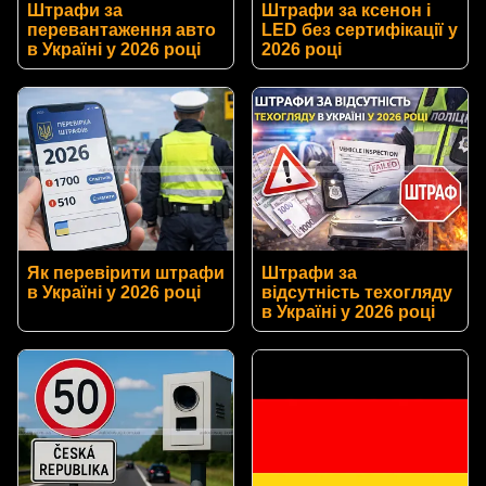
Штрафи за
Штрафи за ксенон і
перевантаження авто
LED без сертифікації у
в Україні у 2026 році
2026 році
Як перевірити штрафи
Штрафи за
в Україні у 2026 році
відсутність техогляду
в Україні у 2026 році