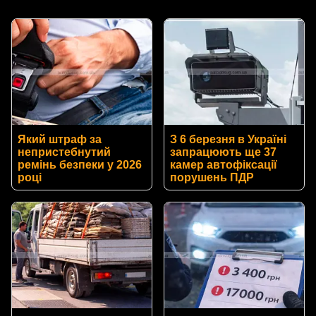
Який штраф за
З 6 березня в Україні
непристебнутий
запрацюють ще 37
ремінь безпеки у 2026
камер автофіксації
році
порушень ПДР