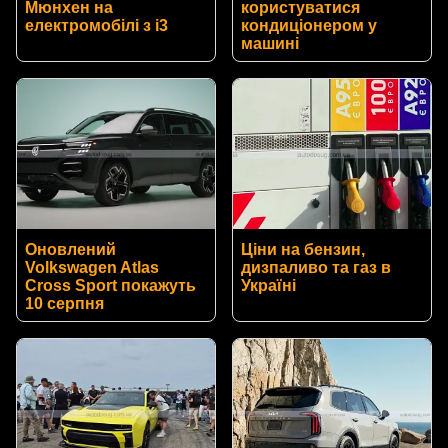
Мюнхен на
користуватися
електромобілі з i3
кондиціонером у
машині
Оновлений
Ціни на бензин,
Volkswagen Atlas
дизпаливо та газ в
Cross Sport покажуть
Україні
10 серпня