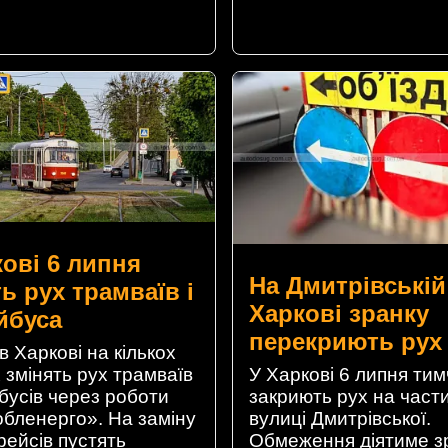
кові 6 липня
На Дмитрівській
ь рух трамваїв і
Харкові зранку
йбуса
перекриють рух
в Харкові на кількох
 змінять рух трамваїв
У Харкові 6 липня ти
йбусів через роботи
закриють рух на части
обленерго». На заміну
вулиці Дмитрівської.
рейсів пустять
Обмеження діятиме з