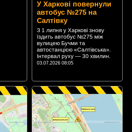
У Харкові повернули
автобус №275 на
Салтівку
З 1 липня у Харкові знову
їздить автобус №275 між
вулицею Бучми та
автостанцією «Салтівська».
Інтервал руху — 30 хвилин.
03.07.2026 08:05