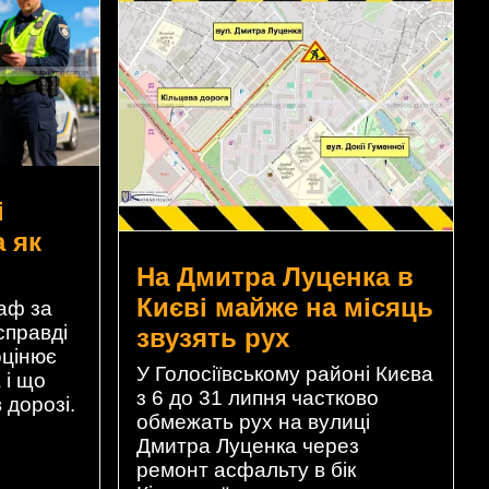
і
а як
На Дмитра Луценка в
Києві майже на місяць
аф за
справді
звузять рух
оцінює
У Голосіївському районі Києва
 і що
з 6 до 31 липня частково
 дорозі.
обмежать рух на вулиці
Дмитра Луценка через
ремонт асфальту в бік