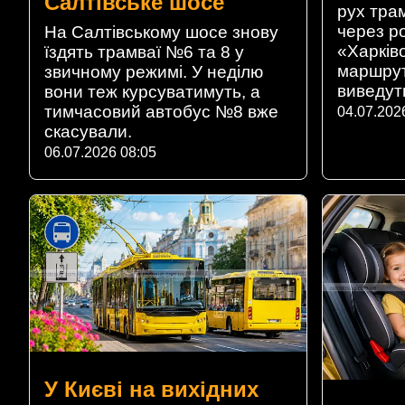
Салтівське шосе
рух трам
через р
На Салтівському шосе знову
«Харків
їздять трамваї №6 та 8 у
маршрут
звичному режимі. У неділю
виведут
вони теж курсуватимуть, а
тимчасовий автобус №8 вже
04.07.202
скасували.
06.07.2026 08:05
У Києві на вихідних