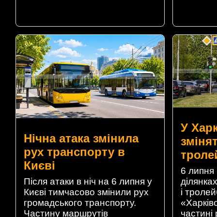
У Хар
Нічна атака змінила
змінят
рух транспорту в
троле
Києві
6 липня 
ділянках
Після атаки в ніч на 6 липня у
і троле
Києві тимчасово змінили рух
«Харків
громадського транспорту.
частині 
Частину маршрутів