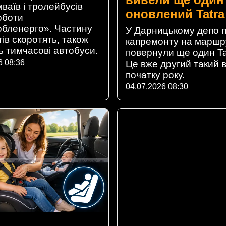
ваїв і тролейбусів
оновлений Tatra
оботи
обленерго». Частину
У Дарницькому депо п
ів скоротять, також
капремонту на марш
ь тимчасові автобуси.
повернули ще один Ta
6 08:36
Це вже другий такий в
початку року.
04.07.2026 08:30