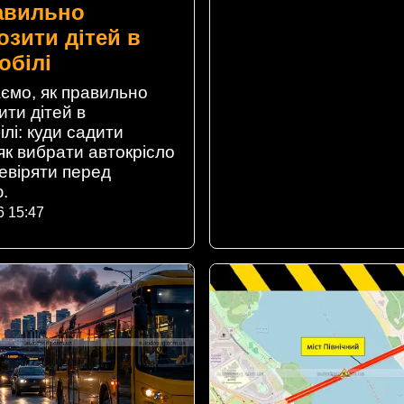
авильно
озити дітей в
обілі
ємо, як правильно
ити дітей в
лі: куди садити
як вибрати автокрісло
ревіряти перед
.
6 15:47