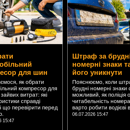
рати
Штраф за брудн
обільний
номерні знаки т
есор для шин
його уникнути
ємося, як обрати
Пояснюємо, коли штр
ільний компресор для
брудні номерні знаки 
зайвих витрат: які
можливий, як поліція 
ристики справді
читабельність номера
 і що перевірити перед
варто робити водієві в
ю.
06.07.2026 15:47
6 15:47