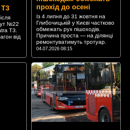
прохід до осені
 T3
Із 4 липня до 31 жовтня на
ісля
Глибочицькій у Києві частково
рут №22
обмежать рух пішоходів.
tra T3.
Причина проста — на ділянці
агон від
ремонтуватимуть тротуар.
04.07.2026 08:15