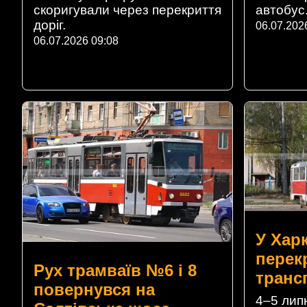
автобус
скоригували через перекриття
доріг.
06.07.202
06.07.2026 09:08
У Харк
перек
Рух трамваїв №6 і 8
транс
повернувся на
4–5 липн