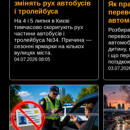
змінять рух автобусів
Як пр
і тролейбуса
перев
автом
На 4 і 5 липня в Києві
тимчасово скоригують рух
Розбира
частини автобусів і
перевоз
тролейбуса №34. Причина —
автомобі
сезонні ярмарки на кількох
дитину, 
вулицях міста.
і що пе
04.07.2026 08:05
поїздкою
03.07.202