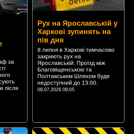
Рух на Ярославській у
Харкові зупинять на
пів дня
е
8 липня в Харкові тимчасово
закриють рух на
аф за
Ярославській. Проїзд між
ті
Благовіщенською та
чого
Полтавським Шляхом буде
ксують
недоступний до 13:00.
и після
08.07.2026 08:05