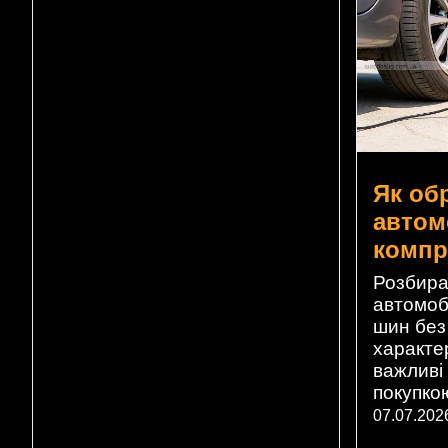
Як об
автом
компр
Розбира
автомоб
шин без 
характе
важливі
покупко
07.07.202