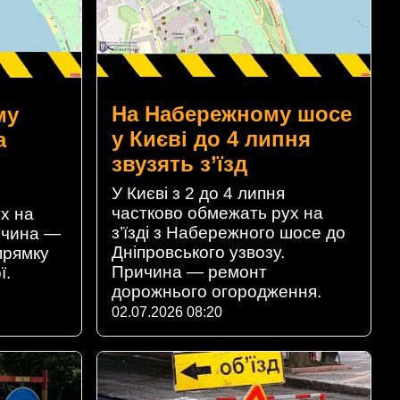
На Набережному шосе
му
у Києві до 4 липня
а
звузять з’їзд
У Києві з 2 до 4 липня
частково обмежать рух на
х на
з’їзді з Набережного шосе до
ичина —
Дніпровського узвозу.
прямку
Причина — ремонт
ї.
дорожнього огородження.
02.07.2026 08:20