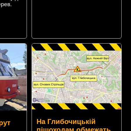
ерев.
На Глибочицькій
рут
пішоходам обмежать