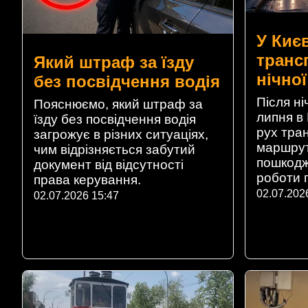
У Киє
транс
Який штраф за їзду
нічної
без посвідчення водія
Після ні
Пояснюємо, який штраф за
липня в
їзду без посвідчення водія
рух тра
загрожує в різних ситуаціях,
маршрут
чим відрізняється забутий
пошкодж
документ від відсутності
роботи п
права керування.
02.07.202
02.07.2026 15:47