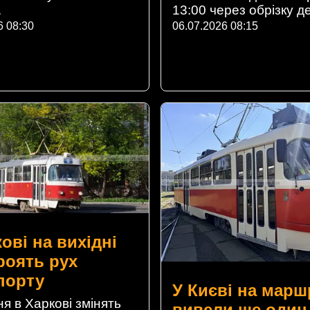
.
13:00 через обрізку д
6 08:30
06.07.2026 08:15
ові на вихідні
роять рух
порту
У Києві на марш
я в Харкові змінять
вивели ще один