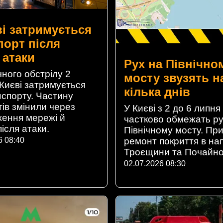
ві затримується
порт після
 атаки
Рух на Північно
чного обстрілу 2
мосту звузять н
 Києві затримується
кілька днів
нспорту. Частину
ів змінили через
У Києві з 2 до 6 липня
ення мережі й
частково обмежать ру
ісля атаки.
Північному мосту. Пр
6 08:40
ремонт покриття в на
Троєщини та Почайно
02.07.2026 08:30