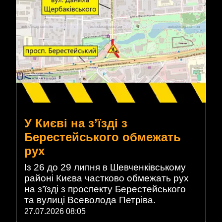
У Києві на з’їзді з
Берестейського обмежать
рух
Із 26 до 29 липня в Шевченківському
районі Києва частково обмежать рух
на з’їзді з проспекту Берестейського
та вулиці Всеволода Петріва.
27.07.2026 08:05