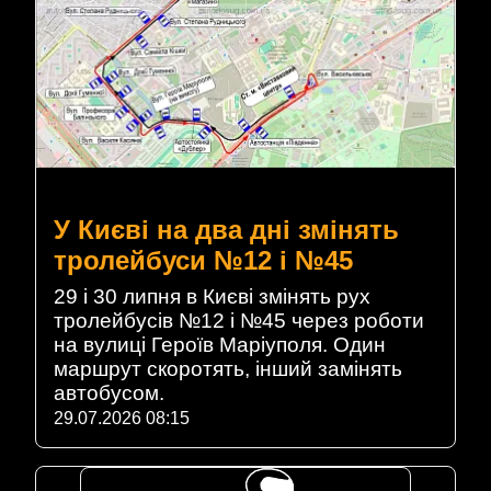
У Києві на два дні змінять
тролейбуси №12 і №45
29 і 30 липня в Києві змінять рух
тролейбусів №12 і №45 через роботи
на вулиці Героїв Маріуполя. Один
маршрут скоротять, інший замінять
автобусом.
29.07.2026 08:15