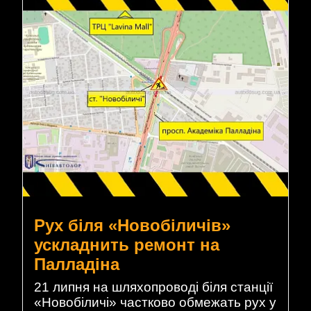
Рух біля «Новобіличів»
ускладнить ремонт на
Палладіна
21 липня на шляхопроводі біля станції
«Новобіличі» частково обмежать рух у