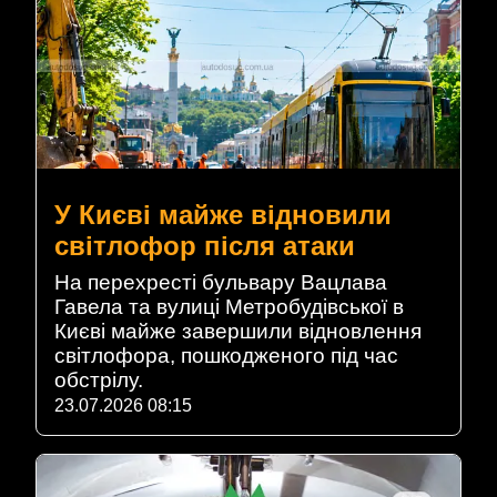
У Києві майже відновили
світлофор після атаки
На перехресті бульвару Вацлава
Гавела та вулиці Метробудівської в
Києві майже завершили відновлення
світлофора, пошкодженого під час
обстрілу.
23.07.2026 08:15