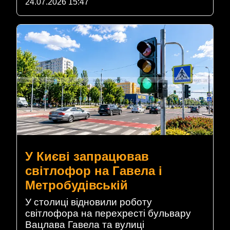
24.07.2026 15:47
У Києві запрацював
світлофор на Гавела і
Метробудівській
У столиці відновили роботу
світлофора на перехресті бульвару
Вацлава Гавела та вулиці