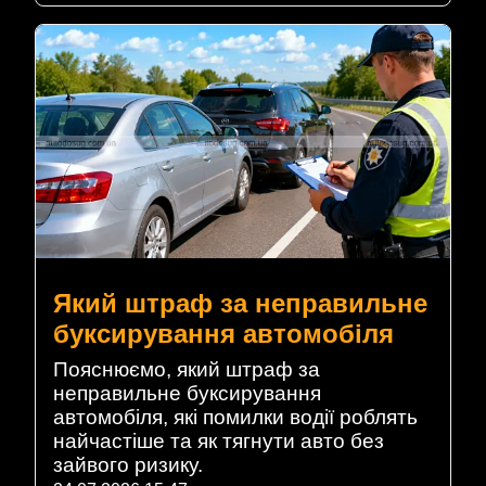
Який штраф за неправильне
буксирування автомобіля
Пояснюємо, який штраф за
неправильне буксирування
автомобіля, які помилки водії роблять
найчастіше та як тягнути авто без
зайвого ризику.