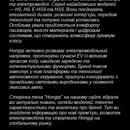
та електромобілі. Серед найвідоміших моделей
— H5, H9, E-HS9 та HS5. Вони поєднують
елегантний дизайн, розкішні інтер’єри, передові
технології та потужні силові установки.
Особлива увага приділяється комфорту
пасажирів, якості матеріалів і цифровим
системам, що створюють атмосферу преміум-
класу.
Hongqi активно розвиває електромобільний
напрямок, пропонуючи сучасні EV із великим
запасом ходу, швидкою зарядкою та
інтелектуальними функціями. Бренд також
інвестує у нові платформи та технології
автономного керування, прагнучи конкурувати з
провідними світовими виробниками у сегменті
люксових авто.
Сторінка тега "Hongqi" на нашому сайті зібрала
всі актуальні новини, огляди моделей, технічні
характеристики та аналітику про бренд. Тут ви
знайдете інформацію про нові прем’єри, розвиток
електромобілів та стратегію Hongqi на
глобальному ринку.