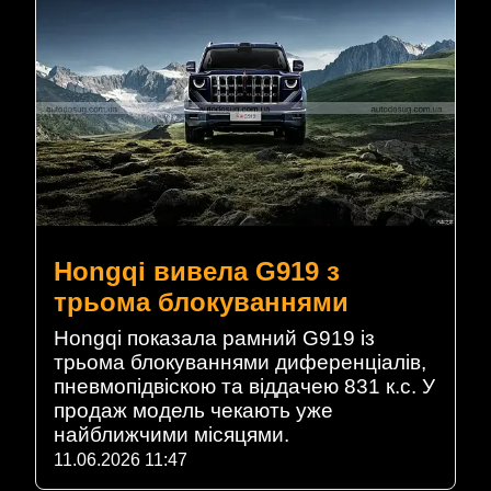
Hongqi вивела G919 з
трьома блокуваннями
Hongqi показала рамний G919 із
трьома блокуваннями диференціалів,
пневмопідвіскою та віддачею 831 к.с. У
продаж модель чекають уже
найближчими місяцями.
11.06.2026 11:47