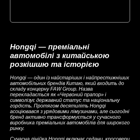
Hongqi — преміальні
автомобілі з китайською
розкішшю та історією
Hongqi — один із найстаріших і найпрестижніших
автомобільних брендів Китаю, який входить до
складу концерну FAW Group. Назва
перекладається як «Червоний прапор» і
символізує державний статус та національну
гордість. Протягом десятиліть Hongqi
асоціювався з урядовими лімузинами, але сьогодні
бренд активно трансформується у сучасного
виробника преміальних автомобілів для широкого
ринку.
Сучасна лінійка Hongqi включає седани, кросовери