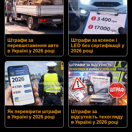
Штрафи за
Штрафи за ксенон і
перевантаження авто
LED без сертифікації у
в Україні у 2026 році
2026 році
Як перевірити штрафи
Штрафи за
в Україні у 2026 році
відсутність техогляду
в Україні у 2026 році