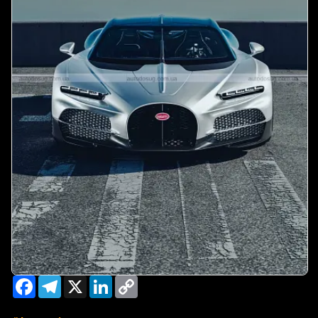
Facebook
Telegram
X
LinkedIn
Copy
Link