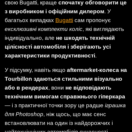
свою Bugatti, краще
спочатку обговорити це
з виробником і офіційним дилером
. У
багатьох випадках
Bugatti
сам пропонує
ексклюзивні комплекти коліс
, які виглядають
індивідуально, але
не шкодять технічній
цілісності автомобіля і зберігають усі
характеристики продуктивності
.
У підсумку, навіть якщо
aftermarket-колеса на
Tourbillon здаються стильними візуально
або в рендерах
, вони
не відповідають
технічним вимогам справжнього гіперкара
— і з практичної точки зору це радше
іграшка
для Photoshop
, ніж щось, що має сенс
встановлювати на один із найдорожчих і
найтехнічніших автомобілів сучасності.