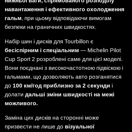
нижньої ваги, спрямованого розподілу
навантаження і ефективного охолодження
гальм
, при цьому відповідаючи вимогам
безпеки на граничних швидкостях.
Набір шин і дисків для Tourbillon є
бесіспірним і спеціальним
— Michelin Pilot
Cup Sport 2 розроблені саме для цієї моделі.
Вони поєднані з високочастотною підвіскою і
гальмами, що дозволяють авто розганятися
до
100 км/год приблизно за 2 секунди
і
долати
дальші зміни швидкості на межі
можливого.
Заміна цих дисків на сторонні може
призвести не лише до
візуальної