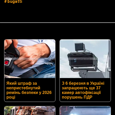
bugatti
Який штраф за
З 6 березня в Україні
непристебнутий
запрацюють ще 37
ремінь безпеки у 2026
камер автофіксації
році
порушень ПДР