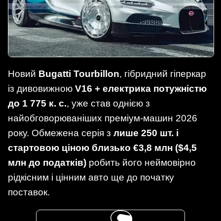
Новий
Bugatti Tourbillon
, гібридний гіперкар
із дивовижною
V16 + електрика потужністю
до 1 775 к. с.
, уже став однією з
найобговорюваніших преміум-машин 2026
року. Обмежена серія з
лише 250 шт. і
стартовою ціною близько €3,8 млн ($4,5
млн до податків)
робить його неймовірно
рідкісним і цінним авто ще до початку
поставок.