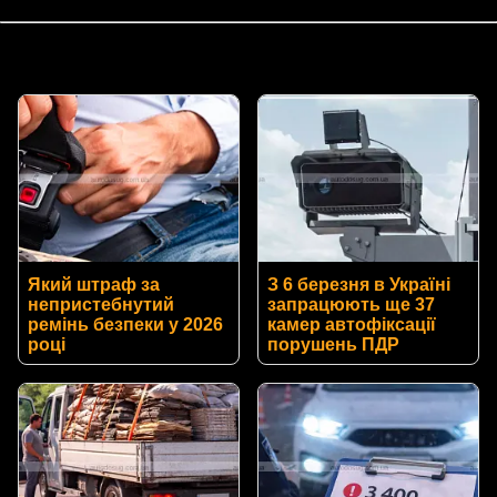
Який штраф за
З 6 березня в Україні
непристебнутий
запрацюють ще 37
ремінь безпеки у 2026
камер автофіксації
році
порушень ПДР