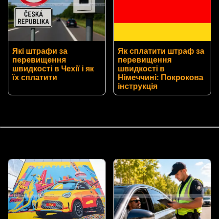
Які штрафи за
Як сплатити штраф за
перевищення
перевищення
швидкості в Чехії і як
швидкості в
їх сплатити
Німеччині: Покрокова
інструкція