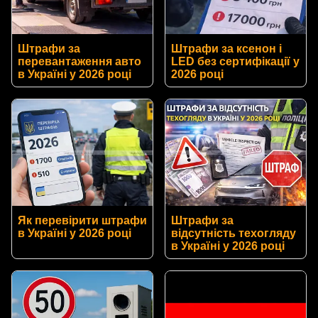
Штрафи за
Штрафи за ксенон і
перевантаження авто
LED без сертифікації у
в Україні у 2026 році
2026 році
Як перевірити штрафи
Штрафи за
в Україні у 2026 році
відсутність техогляду
в Україні у 2026 році