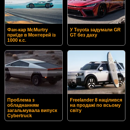
Фан-кар McMurtry
У Toyota задумали GR
приїде в Монтерей із
GT без даху
1000 к.с.
Проблема з
Freelander 8 націлився
обладнанням
на продажі по всьому
загальмувала випуск
світу
Cybertruck