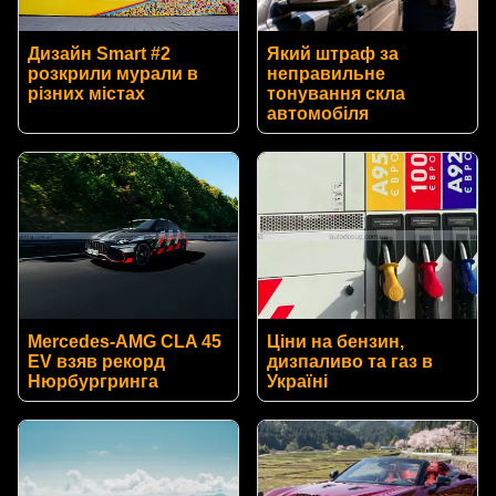
Дизайн Smart #2
Який штраф за
розкрили мурали в
неправильне
різних містах
тонування скла
автомобіля
Mercedes-AMG CLA 45
Ціни на бензин,
EV взяв рекорд
дизпаливо та газ в
Нюрбургринга
Україні