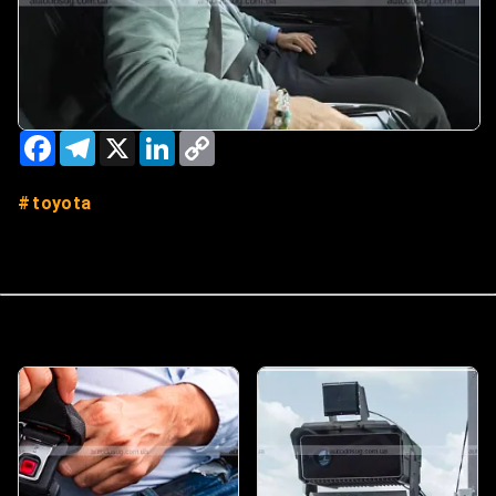
Facebook
Telegram
X
LinkedIn
Copy
Link
toyota