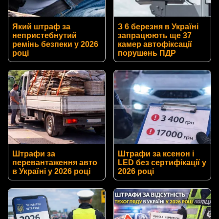
Який штраф за
З 6 березня в Україні
непристебнутий
запрацюють ще 37
ремінь безпеки у 2026
камер автофіксації
році
порушень ПДР
Штрафи за
Штрафи за ксенон і
перевантаження авто
LED без сертифікації у
в Україні у 2026 році
2026 році