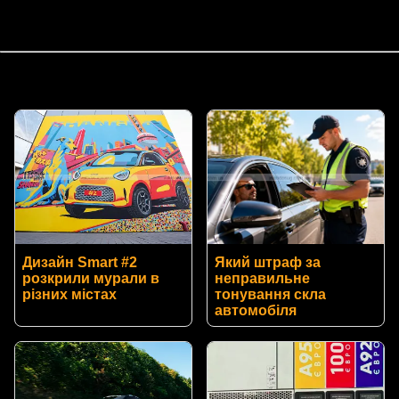
Дизайн Smart #2
Який штраф за
розкрили мурали в
неправильне
різних містах
тонування скла
автомобіля