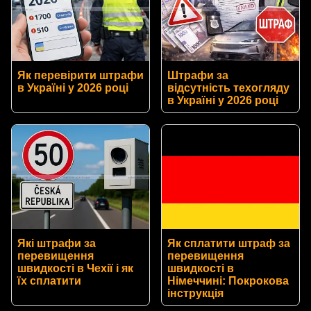
Як перевірити штрафи
Штрафи за
в Україні у 2026 році
відсутність техогляду
в Україні у 2026 році
Які штрафи за
Як сплатити штраф за
перевищення
перевищення
швидкості в Чехії і як
швидкості в
їх сплатити
Німеччині: Покрокова
інструкція