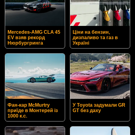
Mercedes-AMG CLA 45
Ціни на бензин,
EV взяв рекорд
дизпаливо та газ в
Нюрбургринга
Україні
Фан-кар McMurtry
У Toyota задумали GR
приїде в Монтерей із
GT без даху
1000 к.с.