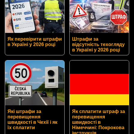
Як перевірити штрафи
Штрафи за
в Україні у 2026 році
відсутність техогляду
в Україні у 2026 році
Які штрафи за
Як сплатити штраф за
перевищення
перевищення
швидкості в Чехії і як
швидкості в
їх сплатити
Німеччині: Покрокова
інструкція