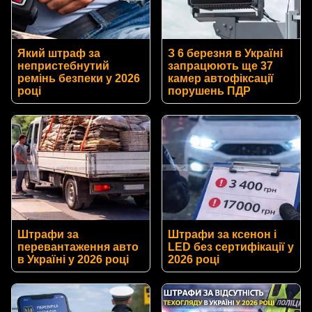
Який штраф за
З 6 березня в Україні
непристебнутий
запрацюють ще 37
ремінь безпеки у 2026
камер автофіксації
році
порушень ПДР
Штрафи за
Штрафи за ксенон і
перевантаження авто
LED без сертифікації у
в Україні у 2026 році
2026 році