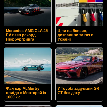
Mercedes-AMG CLA 45
Ціни на бензин,
EV взяв рекорд
дизпаливо та газ в
Нюрбургринга
Україні
Фан-кар McMurtry
У Toyota задумали GR
приїде в Монтерей із
GT без даху
1000 к.с.