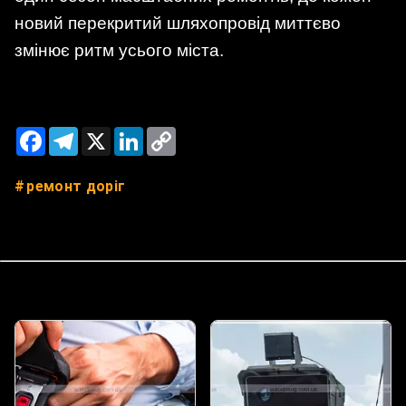
новий перекритий шляхопровід миттєво
змінює ритм усього міста.
Facebook
Telegram
X
LinkedIn
Copy
Link
ремонт доріг