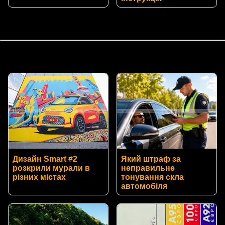
Дизайн Smart #2
Який штраф за
розкрили мурали в
неправильне
різних містах
тонування скла
автомобіля