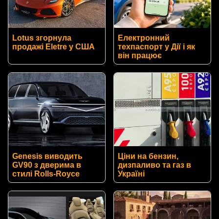
Lotus згорнула
Електронний
продажі Eletre у США
техпаспорт у Дії і як
він працює
Genesis виводить
Ціни на бензин,
GV90 з дверима в
дизпаливо та газ в
стилі Rolls-Royce
Україні