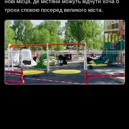
нові місця, де містяни можуть відчути хоча б
трохи спокою посеред великого міста.