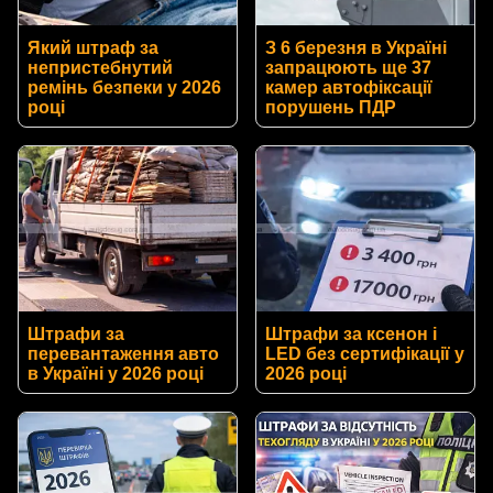
Який штраф за
З 6 березня в Україні
непристебнутий
запрацюють ще 37
ремінь безпеки у 2026
камер автофіксації
році
порушень ПДР
Штрафи за
Штрафи за ксенон і
перевантаження авто
LED без сертифікації у
в Україні у 2026 році
2026 році