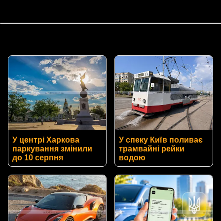
У центрі Харкова
У спеку Київ поливає
паркування змінили
трамвайні рейки
до 10 серпня
водою