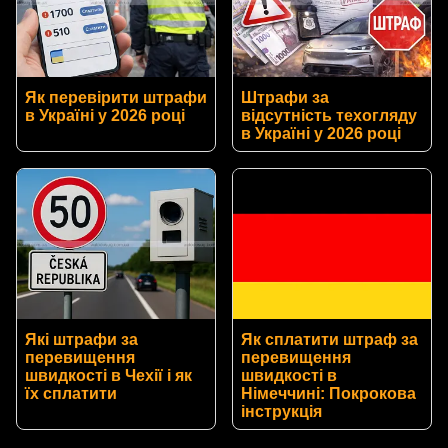
Як перевірити штрафи
Штрафи за
в Україні у 2026 році
відсутність техогляду
в Україні у 2026 році
Які штрафи за
Як сплатити штраф за
перевищення
перевищення
швидкості в Чехії і як
швидкості в
їх сплатити
Німеччині: Покрокова
інструкція