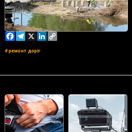
Facebook
Telegram
X
LinkedIn
Copy
Link
ремонт доріг