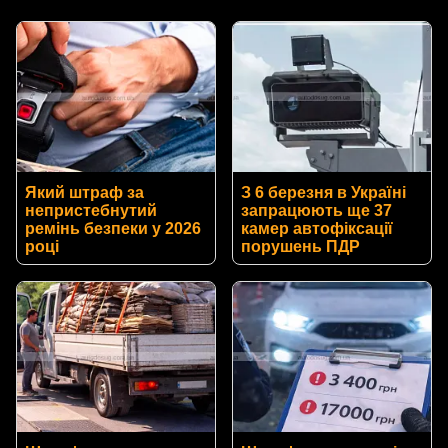
Який штраф за
З 6 березня в Україні
непристебнутий
запрацюють ще 37
ремінь безпеки у 2026
камер автофіксації
році
порушень ПДР