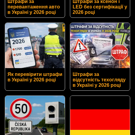
Штрафи за
Штрафи за ксенон і
перевантаження авто
LED без сертифікації у
в Україні у 2026 році
2026 році
Як перевірити штрафи
Штрафи за
в Україні у 2026 році
відсутність техогляду
в Україні у 2026 році