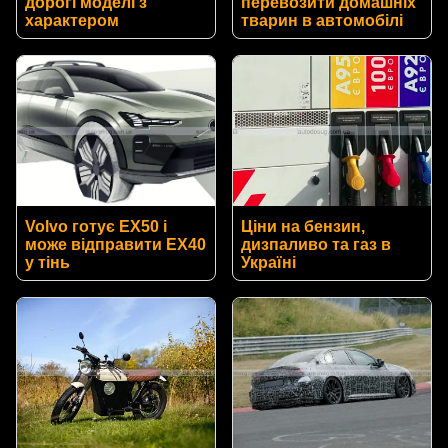
дорогі моделі з
перевозити домашніх
характером
тварин в автомобілі
Volvo готує EX50 і
Ціни на бензин,
може відправити EX40
дизпаливо та газ в
у тінь
Україні