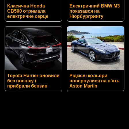
Класична Honda
Електричний BMW M3
CB500 отримала
показався на
електричне серце
Нюрбургрингу
Toyota Harrier оновили
Рідкісні кольори
без поспіху і
повернулися на п’ять
прибрали бензин
Aston Martin