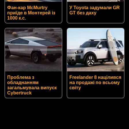
Фан-кар McMurtry
У Toyota задумали GR
приїде в Монтерей із
GT без даху
1000 к.с.
Проблема з
Freelander 8 націлився
обладнанням
на продажі по всьому
загальмувала випуск
світу
Cybertruck