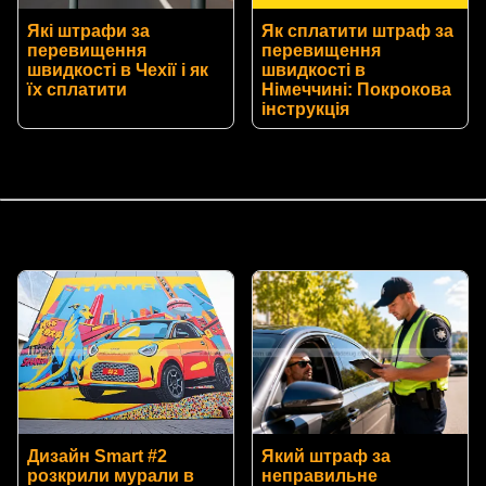
Які штрафи за
Як сплатити штраф за
перевищення
перевищення
швидкості в Чехії і як
швидкості в
їх сплатити
Німеччині: Покрокова
інструкція
Дизайн Smart #2
Який штраф за
розкрили мурали в
неправильне