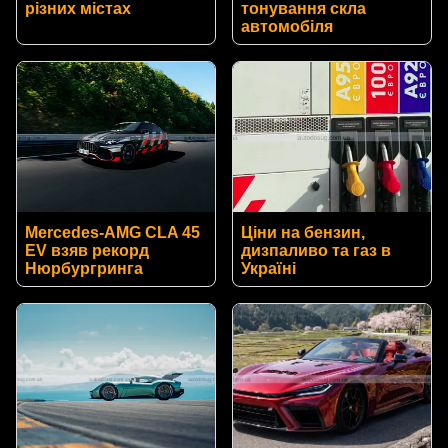
різних містах
тонування скла
автомобіля
Mercedes-AMG CLA 45
Ціни на бензин,
EV взяв рекорд
дизпаливо та газ в
Нюрбургринга
Україні