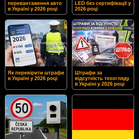
перевантаження авто
LED без сертифікації у
в Україні у 2026 році
2026 році
Як перевірити штрафи
Штрафи за
в Україні у 2026 році
відсутність техогляду
в Україні у 2026 році