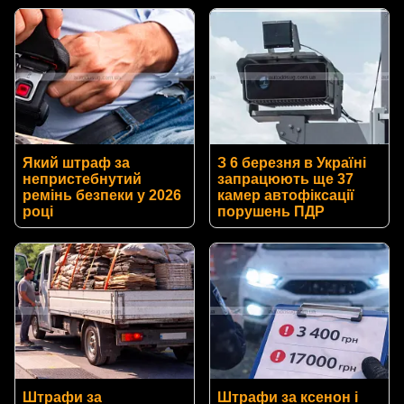
Який штраф за
З 6 березня в Україні
непристебнутий
запрацюють ще 37
ремінь безпеки у 2026
камер автофіксації
році
порушень ПДР
Штрафи за
Штрафи за ксенон і