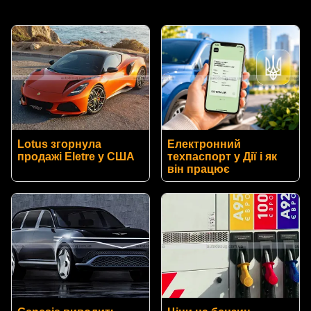
Lotus згорнула
Електронний
продажі Eletre у США
техпаспорт у Дії і як
він працює