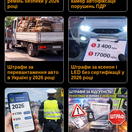
ремінь безпеки у 2026
камер автофіксації
році
порушень ПДР
Штрафи за
Штрафи за ксенон і
перевантаження авто
LED без сертифікації у
в Україні у 2026 році
2026 році