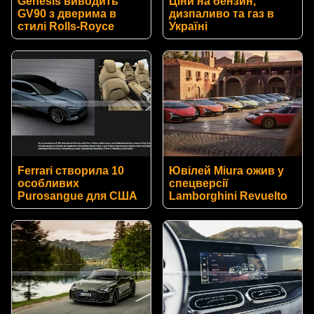
Genesis виводить
Ціни на бензин,
GV90 з дверима в
дизпаливо та газ в
стилі Rolls-Royce
Україні
Ferrari створила 10
Ювілей Miura ожив у
особливих
спецверсії
Purosangue для США
Lamborghini Revuelto