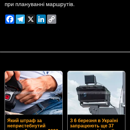
при плануванні маршрутів.
Facebook
Telegram
X
LinkedIn
Copy
Link
Який штраф за
З 6 березня в Україні
непристебнутий
запрацюють ще 37