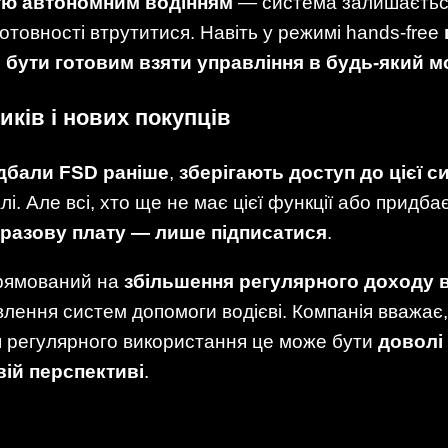
стю автономним водінням
— система залишаєть
готовності втрутитися. Навіть у режимі hands-free
 бути готовим взяти управління в будь-який 
иків і нових покупців
дбали FSD раніше
,
зберігають доступ до цієї с
. Але всі, хто ще не має цієї функції або придбає
а разову плату — лише підписатися
.
спрямований на
збільшення регулярного доходу 
ення систем допомоги водієві. Компанія вважає,
я регулярного використання це може бути
доволі 
вій перспективі
.