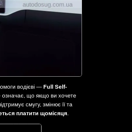
помоги водієві —
Full Self-
е означає, що якщо ви хочете
дтримує смугу, змінює її та
еться платити щомісяця
.