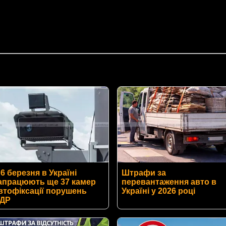
 6 березня в Україні
Штрафи за
апрацюють ще 37 камер
перевантаження авто в
втофіксації порушень
Україні у 2026 році
ДР