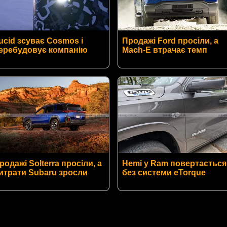
ucid зсуває Cosmos і
Продажі Ford просіли, а
еребудовує компанію
Mach-E втрачає темп
родажі Solterra просіли, а
Hemi у Ram повертається
итрати Subaru зросли
без системи eTorque