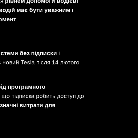
ся
рівнем допомоги водієві
водій має бути уважним і
момент
.
истеми без підписки
і
 новий Tesla після 14 лютого
від програмного
 що підписка робить доступ до
значні витрати для