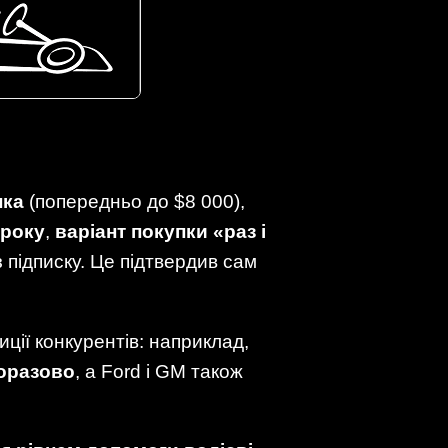
пка
(попередньо до $8 000),
 року
,
варіант покупки «раз і
 підписку. Це підтвердив сам
ції конкурентів: наприклад,
норазово
, а Ford і GM також