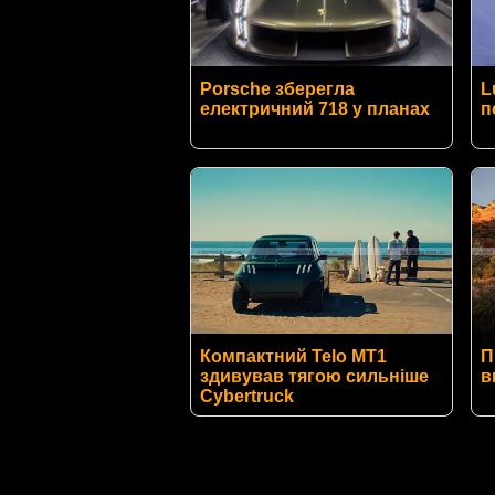
Porsche зберегла
L
електричний 718 у планах
п
Компактний Telo MT1
П
здивував тягою сильніше
в
Cybertruck