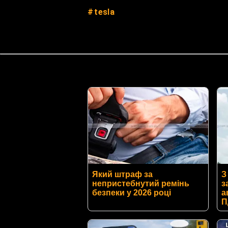
tesla
Який штраф за
З
непристебнутий ремінь
з
безпеки у 2026 році
а
П