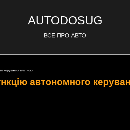
AUTODOSUG
ВСЕ ПРО АВТО
ого керування платною
ункцію автономного керува