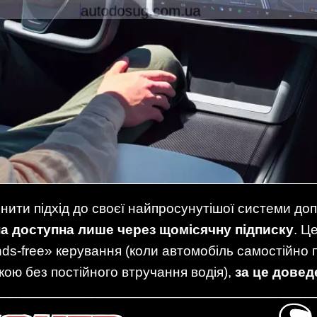
нити підхід до своєї найпросунутішої системи до
а доступна лише через щомісячну підписку
. Ц
s-free» керування (коли автомобіль самостійно пі
ткою без постійного втручання водія),
за це довед