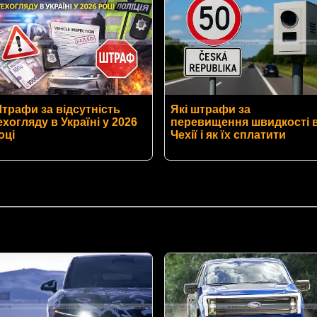
трафи за відсутність
Які штрафи за
ехогляду в Україні у 2026
перевищення швидкості 
оці
Чехії і як їх сплатити