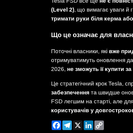
Tesla FSD все ще
не є повні
(Level 2)
, що вимагає уваги й 
тримати руки біля керма або
Що це означає для власн
Поточні власники, які
вже при
отримуватимуть оновлення далі
2026,
не зможуть її купити з
Це стратегічний крок Tesla, 
забезпечення
та швидше оновл
FSD легшим на старті, але дл
користувачів у довгостроко
Facebook
Telegram
X
LinkedIn
Copy
Link