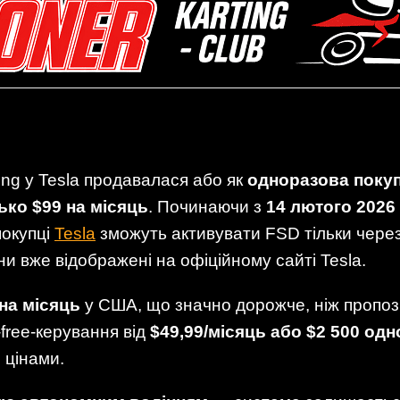
ving у Tesla продавалася або як
одноразова поку
ько $99 на місяць
. Починаючи з
14 лютого 2026
 покупці
Tesla
зможуть активувати FSD тільки через
ни вже відображені на офіційному сайті Tesla.
на місяць
у США, що значно дорожче, ніж пропози
-free-керування від
$49,99/місяць або $2 500 од
 цінами.