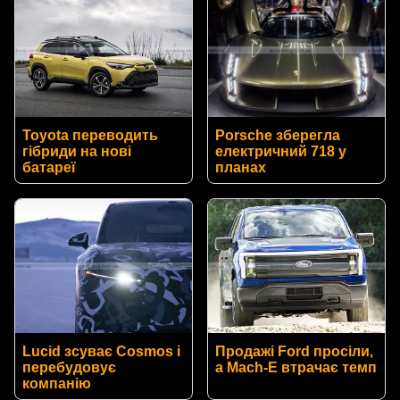
Toyota переводить
Porsche зберегла
гібриди на нові
електричний 718 у
батареї
планах
Lucid зсуває Cosmos і
Продажі Ford просіли,
перебудовує
а Mach-E втрачає темп
компанію