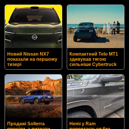
Новий Nissan NX7
Компактний Telo MT1
показали на першому
здивував тягою
тизері
сильніше Cybertruck
Продажі Solterra
Hemi у Ram
просіли, а витрати
повертається без