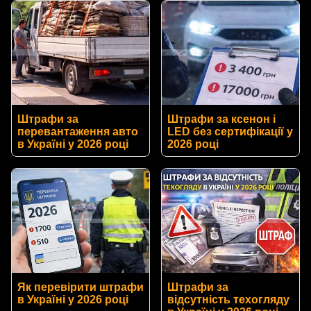
Штрафи за
Штрафи за ксенон і
перевантаження авто
LED без сертифікації у
в Україні у 2026 році
2026 році
Як перевірити штрафи
Штрафи за
в Україні у 2026 році
відсутність техогляду