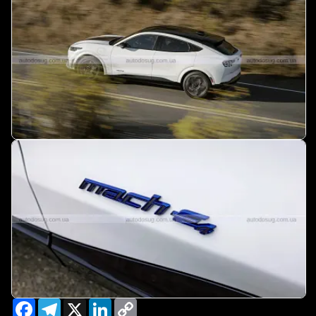
Facebook
Telegram
X
LinkedIn
Copy
Link