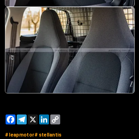
Facebook
Telegram
X
LinkedIn
Copy
Link
leapmotor
stellantis