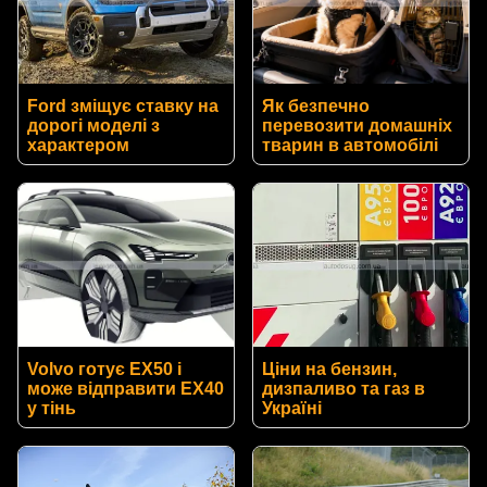
Ford зміщує ставку на
Як безпечно
дорогі моделі з
перевозити домашніх
характером
тварин в автомобілі
Volvo готує EX50 і
Ціни на бензин,
може відправити EX40
дизпаливо та газ в
у тінь
Україні