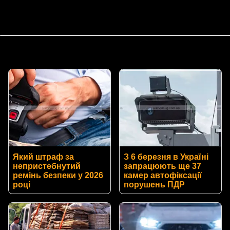
Який штраф за
З 6 березня в Україні
непристебнутий
запрацюють ще 37
ремінь безпеки у 2026
камер автофіксації
році
порушень ПДР