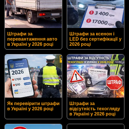
Штрафи за
Штрафи за ксенон і
перевантаження авто
LED без сертифікації у
в Україні у 2026 році
2026 році
Як перевірити штрафи
Штрафи за
в Україні у 2026 році
відсутність техогляду
в Україні у 2026 році