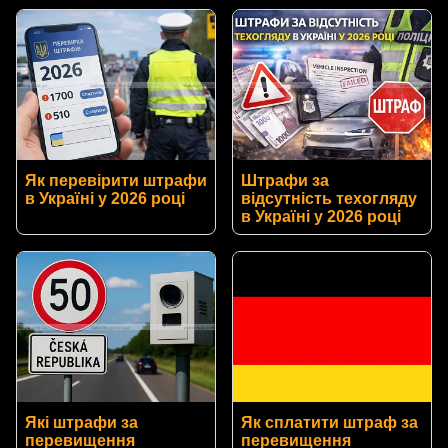
Як перевірити штрафи
Штрафи за
в Україні у 2026 році
відсутність техогляду
в Україні у 2026 році
Які штрафи за
Як сплатити штраф за
перевищення
перевищення