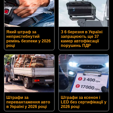
Який штраф за
З 6 березня в Україні
непристебнутий
запрацюють ще 37
ремінь безпеки у 2026
камер автофіксації
році
порушень ПДР
Штрафи за
Штрафи за ксенон і
перевантаження авто
LED без сертифікації у
в Україні у 2026 році
2026 році