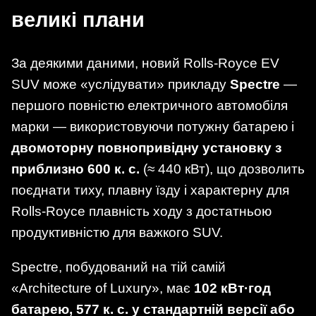
великі плани
За деякими даними, новий Rolls-Royce EV
SUV може «услідувати» прикладу
Spectre
—
першого повністю електричного автомобіля
марки — використовуючи потужну батарею і
двомоторну повнопривідну установку з
приблизно 600 к. с.
(≈ 440 кВт), що дозволить
поєднати тиху, плавну їзду і характерну для
Rolls-Royce плавність ходу з достатньою
продуктивністю для важкого SUV.
Spectre, побудований на тій самій
«Architecture of Luxury», має
102 кВт·год
батарею, 577 к. с. у стандартній версії або