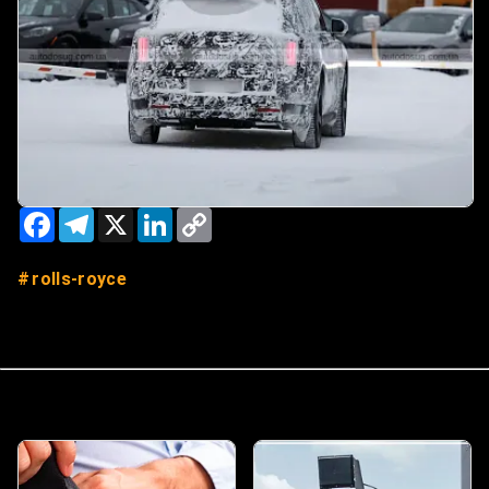
Facebook
Telegram
X
LinkedIn
Copy
Link
rolls-royce