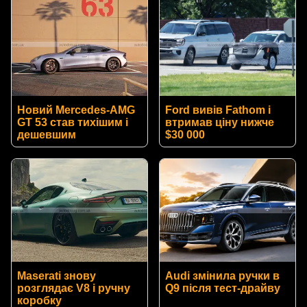
Новий Mercedes-AMG
Ford вивів Fathom і
GT 53 став тихішим і
втримав ціну нижче
дешевшим
$30 000
Maserati знову
Audi змінила ручки в
розглядає V8 і ручну
Q9 після тест-драйву
коробку