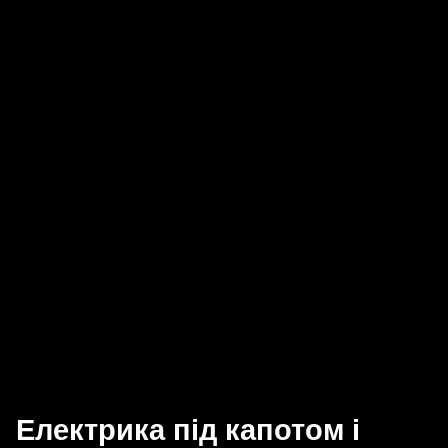
Електрика під капотом і