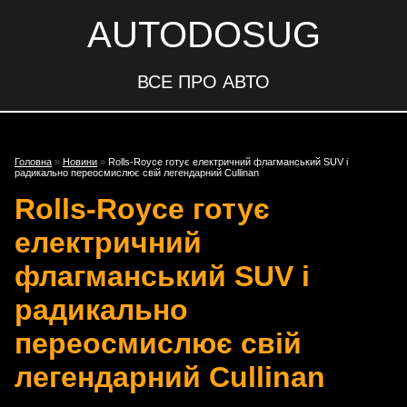
AUTODOSUG
ВСЕ ПРО АВТО
Головна
»
Новини
»
Rolls-Royce готує електричний флагманський SUV і
радикально переосмислює свій легендарний Cullinan
Rolls-Royce готує
електричний
флагманський SUV і
радикально
переосмислює свій
легендарний Cullinan