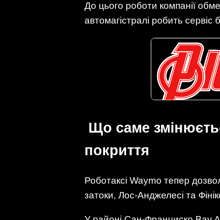
До цього роботи компанії об
автомагістралі робить сервіс 
Що саме змінюєтьс
покриття
Роботаксі Waymo тепер дозвол
затоки, Лос-Анджелесі та Фінікс
У районі Сан-Франциско Bay Ar