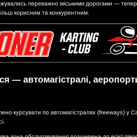
межувались переважно міськими дорогами — тепе
більш корисним та конкурентним.
я — автомагістралі, аеропорти
ено курсувати по автомагістралях (freeways) у С
і.
ea зона обслуговування розширена до всієї півос