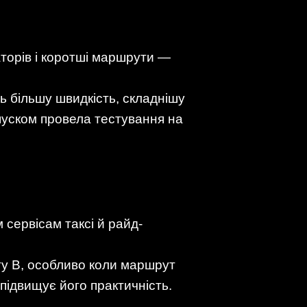
аторів і коротші маршрути —
 більшу швидкість, складнішу
апуском провела тестування на
сервісам таксі й райд-
кту B, особливо коли маршрут
підвищує його практичність.