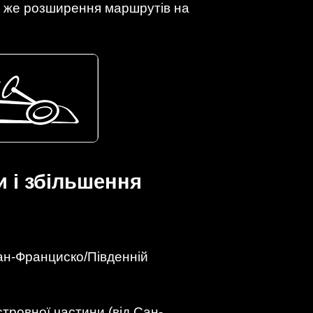
р же розширення маршрутів на
 і збільшення
ан-Франциско/Південній
тровної частини (від Сан-