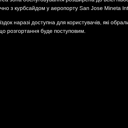
но з курбсайдом у аеропорту San Jose Mineta Inter
здок наразі доступна для користувачів, які обрали
що розгортання буде поступовим.