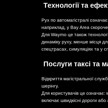
Технології та ефек
Рух по автомагістралі означає
наприклад, у Bay Area скороч
Для Waymo це також технологі
динаміку руху, менше місця д
спецтрасах, симуляціях та у с
Послуги таксі та м
Відкриття магістральної служ
шерінгу.
Для користувачів це означає: 
включає швидкісні дороги або 