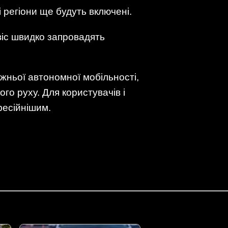
і регіони ще будуть включені.
віс швидко запровадять
жньої автономної мобільності,
го руху. Для користувачів і
фесійнішим.