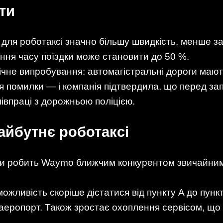
ти
 для роботаксі значно більшу швидкість, менше з
ення часу поїздки може становити до 50 %.
чне випробування: автомагістральні дороги мають
ля помилки — і компанія підтвердила, що перед з
півпраці з дорожньою поліцією.
айбутнє роботаксі
би робить Waymo ближчим конкурентом звичайним 
можливість скоріше дістатися від пункту A до пун
аеропорт. Також зростає охоплення сервісом, що 