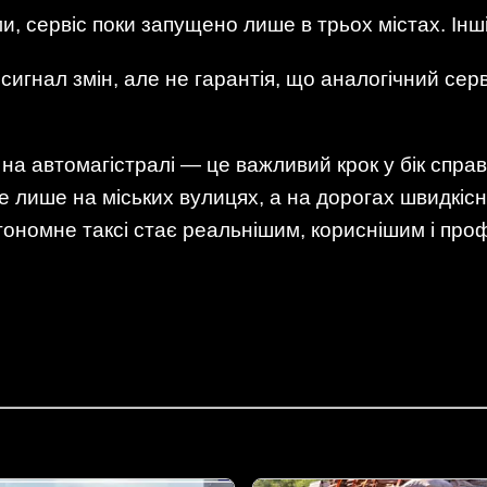
и, сервіс поки запущено лише в трьох містах. Інш
игнал змін, але не гарантія, що аналогічний сер
а автомагістралі — це важливий крок у бік справ
 лише на міських вулицях, а на дорогах швидкісно
тономне таксі стає реальнішим, кориснішим і про