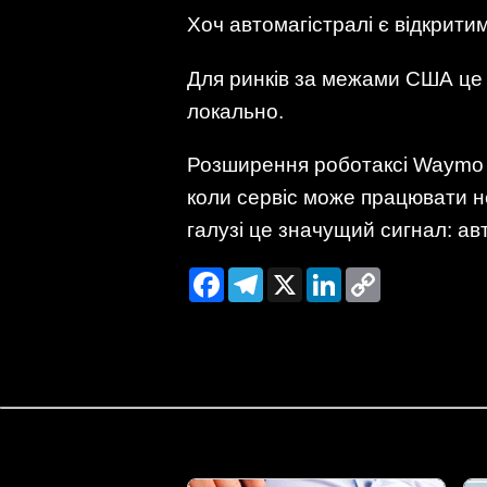
Хоч автомагістралі є відкритим
Для ринків за межами США це с
локально.
Розширення роботаксі Waymo н
коли сервіс може працювати не
галузі це значущий сигнал: ав
Facebook
Telegram
X
LinkedIn
Copy
Link