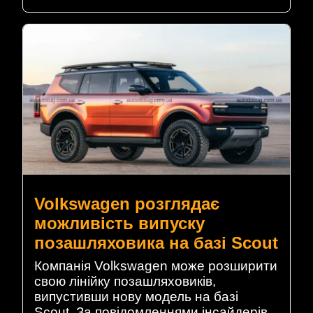
Volkswagen розглядає
можливість випуску
позашляховика на базі Scout
Компанія Volkswagen може розширити
свою лінійку позашляховиків,
випустивши нову модель на базі
Scout. За повідомленнями інсайдерів,