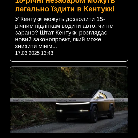
15-річні незабаром можуть
легально їздити в Кентуккі
У Кентуккі можуть дозволити 15-
річним підліткам водити авто: чи не
зарано? Штат Кентуккі розглядає
новий законопроєкт, який може
знизити мінім...
17.03.2025 13:43