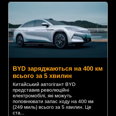
BYD заряджаються на 400 км
всього за 5 хвилин
Китайський автогігант BYD
представив революційні
електромобілі, які можуть
поповнювати запас ходу на 400 км
(249 миль) всього за 5 хвилин. Це
ста...