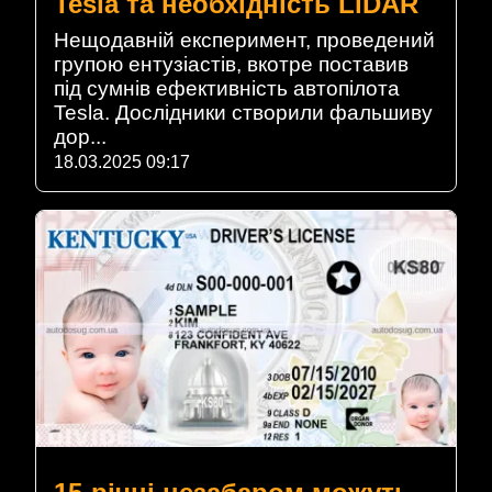
Tesla та необхідність LiDAR
Нещодавній експеримент, проведений
групою ентузіастів, вкотре поставив
під сумнів ефективність автопілота
Tesla. Дослідники створили фальшиву
дор...
18.03.2025 09:17