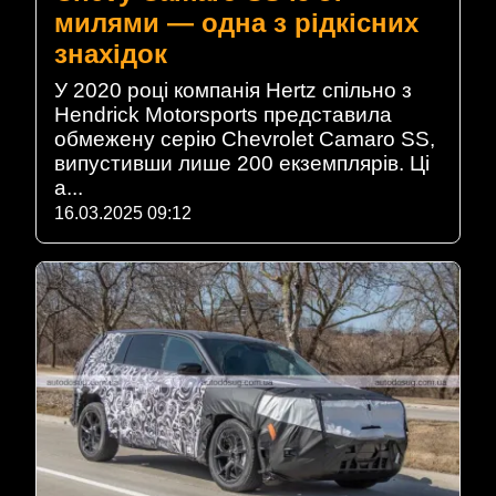
милями — одна з рідкісних
знахідок
У 2020 році компанія Hertz спільно з
Hendrick Motorsports представила
обмежену серію Chevrolet Camaro SS,
випустивши лише 200 екземплярів. Ці
а...
16.03.2025 09:12