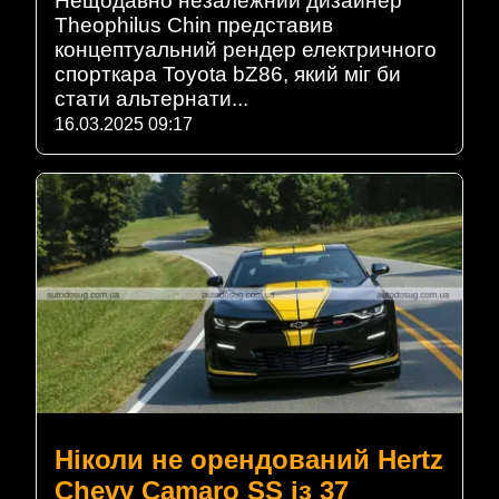
Нещодавно незалежний дизайнер
Theophilus Chin представив
концептуальний рендер електричного
спорткара Toyota bZ86, який міг би
стати альтернати...
16.03.2025 09:17
Ніколи не орендований Hertz
Chevy Camaro SS із 37