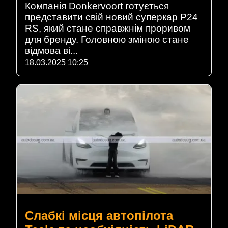
Компанія Donkervoort готується
представити свій новий суперкар P24
RS, який стане справжнім проривом
для бренду. Головною зміною стане
відмова ві...
18.03.2025 10:25
Cлабкі місця автопілота