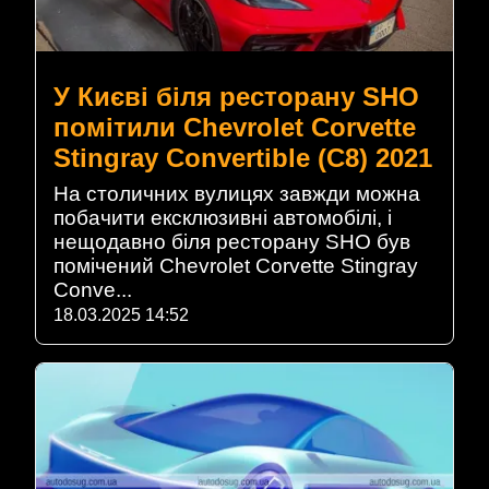
У Києві біля ресторану SHO
помітили Chevrolet Corvette
Stingray Convertible (C8) 2021
На столичних вулицях завжди можна
побачити ексклюзивні автомобілі, і
нещодавно біля ресторану SHO був
помічений Chevrolet Corvette Stingray
Conve...
18.03.2025 14:52