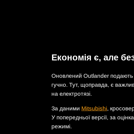
Економія є, але бе
Оновлений Outlander подають 
гучно. Тут, щоправда, є важлив
на електротязі.
За даними
Mitsubishi
, кросове
У попередньої версії, за оцінк
режимі.