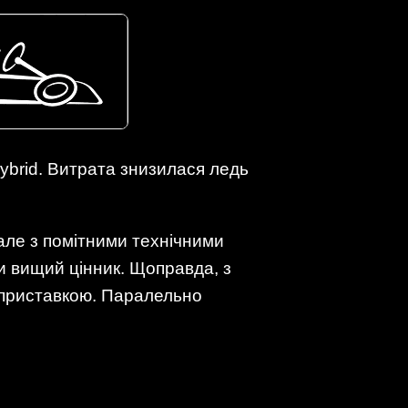
hybrid. Витрата знизилася ледь
 але з помітними технічними
хи вищий цінник. Щоправда, з
ю приставкою. Паралельно