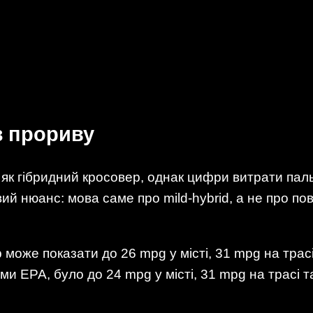
з прориву
як гібридний кросовер, однак цифри витрати пал
ий нюанс: мова саме про mild-hybrid, а не про по
р може показати до 26 mpg у місті, 31 mpg на трас
ами EPA, було до 24 mpg у місті, 31 mpg на трасі