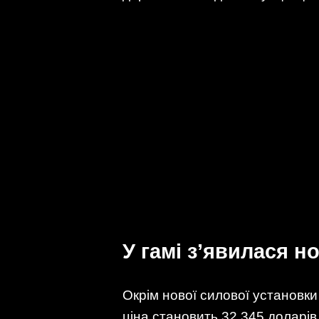
У гамі з’явилася н
Окрім нової силової установки
ціна становить 32 345 доларі