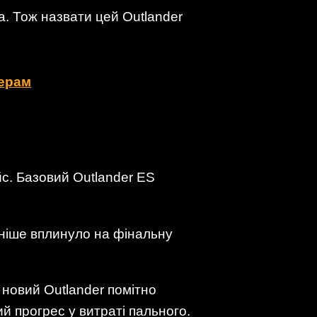
а. Тож назвати цей Outlander
дерам
йс. Базовий Outlander ES
льніше вплинуло на фінальну
 новий Outlander помітно
й прогрес у витраті пального.