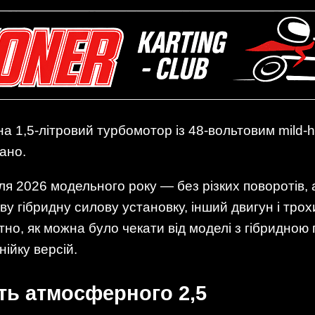
 на 1,5-літровий турбомотор із 48-вольтовим mild-
мано.
для 2026 модельного року — без різких поворотів,
у гібридну силову установку, інший двигун і тро
тно, як можна було чекати від моделі з гібридно
нійку версій.
ть атмосферного 2,5