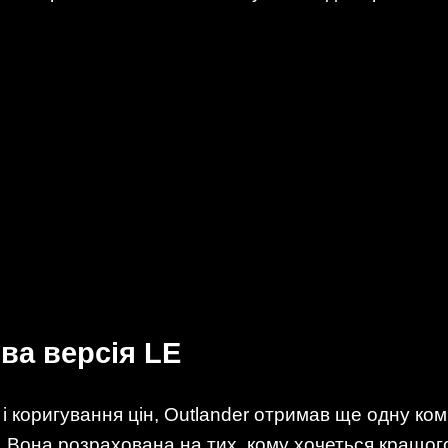
ова версія LE
 і коригування цін, Outlander отримав ще одну к
в. Вона розрахована на тих, кому хочеться кращо