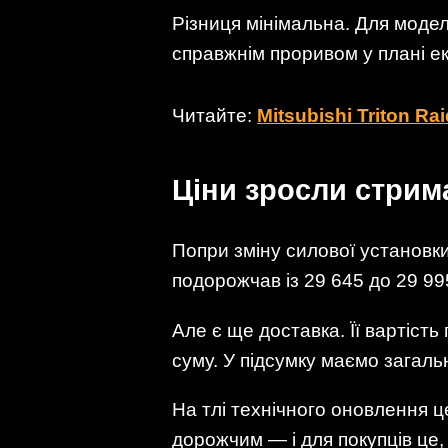
Різниця мінімальна. Для моде
справжнім проривом у плані ек
Читайте:
Mitsubishi Triton R
Ціни зросли стрим
Попри зміну силової установки
подорожчав із 29 645 до 29 99
Але є ще доставка. Її вартість
суму. У підсумку маємо загал
На тлі технічного оновлення ц
дорожчим — і для покупців це,