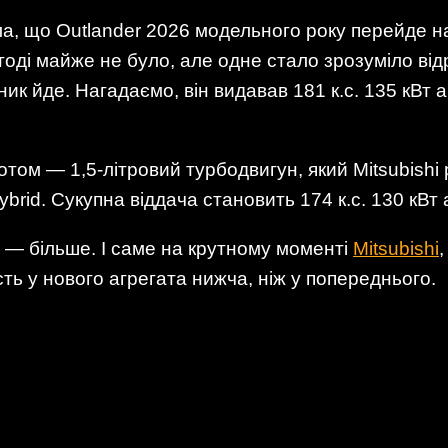
, що Outlander 2026 модельного року перейде на
оді майже не було, але одне стало зрозуміло відр
 йде. Нагадаємо, він видавав 181 к.с. 135 кВт аб
отом — 1,5-літровий турбодвигун, який Mitsubishi 
rid. Сукупна віддача становить 174 к.с. 130 кВт а
и — більше. І саме на крутному моменті
Mitsubishi
сть у нового агрегата нижча, ніж у попереднього.