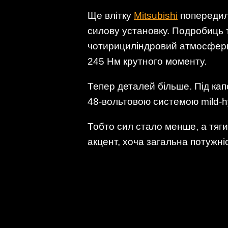
Ще влітку
Mitsubishi
попередила
силову установку. Подробиць т
чотирициліндровий атмосферник
245 Нм крутного моменту.
Тепер деталей більше. Під кап
48-вольтовою системою mild-hyb
Тобто сил стало менше, а тяг
акцент, хоча загальна потужні