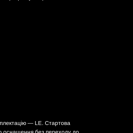
омплектацію — LE. Стартова
го оснащення без переходу до