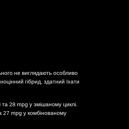
ьного не виглядають особливо
вноцінний гібрид, здатний їхати
і та 28 mpg у змішаному циклі.
 та 27 mpg у комбінованому