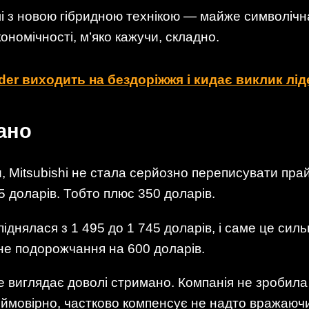
лі з новою гібридною технікою — майже символічн
ономічності, м’яко кажучи, складно.
aider виходить на бездоріжжя і кидає виклик лі
ано
, Mitsubishi не стала серйозно переписувати пра
5 доларів. Тобто плюс 350 доларів.
 піднялася з 1 495 до 1 745 доларів, і саме це си
ьне подорожчання на 600 доларів.
е виглядає доволі стримано. Компанія не зробила
 ймовірно, частково компенсує не надто вражаючи