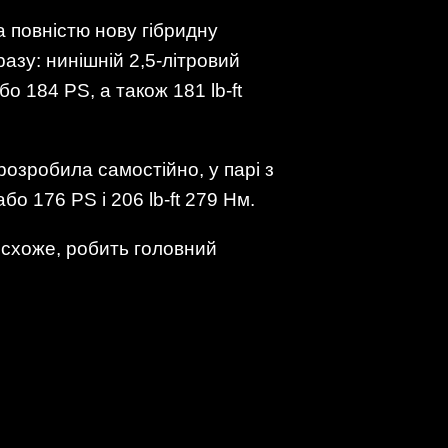
 повністю нову гібридну
азу: нинішній 2,5-літровий
о 184 PS, а також 181 lb-ft
розробила самостійно, у парі з
бо 176 PS і 206 lb-ft 279 Нм.
, схоже, робить головний