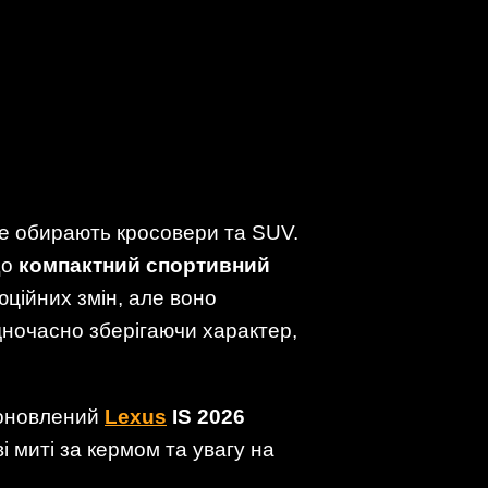
ше обирають кросовери та SUV.
що
компактний спортивний
ційних змін, але воно
дночасно зберігаючи характер,
 оновлений
Lexus
IS 2026
 миті за кермом та увагу на