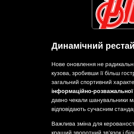
Динамічний рестай
Нове оновлення не радикальне
кузова, зробивши її більш гос
загальний спортивний характе
інформаційно-розважальної
давно чекали шанувальники ма
відповідають сучасним станда
Важлива зміна для керованос
кращий зворотний зв’язок і бі