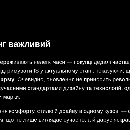
нг важливий
переживають нелегкі часи — покупці дедалі часті
ідтримувати IS у актуальному стані, показуючи, 
шарму
. Очевидно, оновлення не приносить револю
сучасними стандартами дизайну та технологій, о
и марки.
ння комфорту, стилю й драйву в одному кузові —
 що не лише виглядає сучасно, а й дарує яскраві