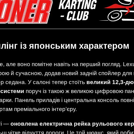
лінг із японським характером
, але воно помітне навіть на перший погляд. Le
трою й сучасною, додав новий задній спойлер для 
р седана. У салоні тепер стоїть
великий 12,3-д
 системи
поруч із такою ж великою цифровою пан
рки. Панель приладів і центральна консоль повн
ртам преміального інтер’єру.
ті —
оновлена електрична рейка рульового ке
льш чітке відчуття дороги. Це той нюанс, який ро