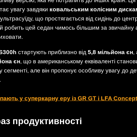
иву версію, яка не потрапить до інших країн. Ця
ртає увагу завдяки
ковальським колісним диска
 ультрасуїду, що простягається від сидінь до цен
ей робить цей седан чимось більшим за звичайну 
иховати.
IS300h
стартують приблизно від
5,8 мільйона єн
,
йона єн
, що в американському еквіваленті станов
сегменті, але він пропонує особливу увагу до дет
.
упають у суперкарну еру із GR GT і LFA Concep
аз продуктивності