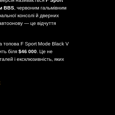
 версія називається
F Sport
м BBS
, червоним гальмівним
тральної консолі й дверних
автоонову — це відчуття
 а топова F Sport Mode Black V
ить біля
$46 000
. Це не
алей і ексклюзивність, яких
t