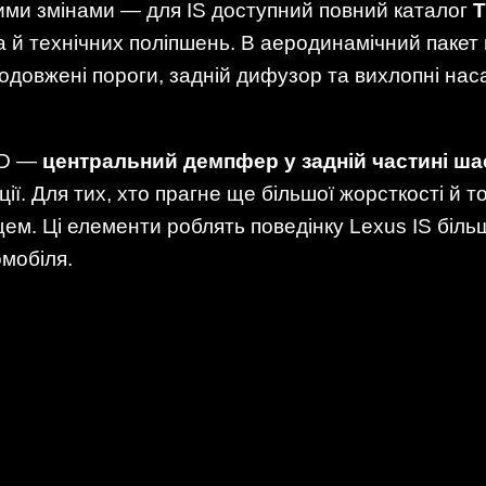
ими змінами — для IS доступний повний каталог
T
а й технічних поліпшень. В аеродинамічний пакет
 подовжені пороги, задній дифузор та вихлопні нас
RD —
центральний демпфер у задній частині ша
ії. Для тих, хто прагне ще більшої жорсткості й то
ищем. Ці елементи роблять поведінку Lexus IS бі
мобіля.