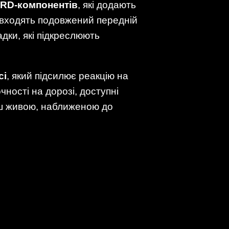
RD-компонентів
, які додають
 входять подовжений передній
адки, які підкреслюють
сі
, який підсилює реакцію на
чності на дорозі, доступні
льш живою, наближеною до