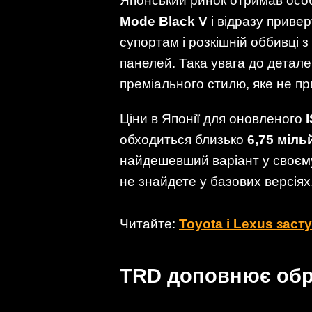
Японський ринок отримав особл
Mode Black V
і відразу приве
супортам і розкішній оббивці з
панелей. Така увага до детал
преміального стилю, яке не пр
Ціни в Японії для оновленого
обходиться близько
6,75 міль
найдешевший варіант у своєму 
не знайдете у базових версіях
Читайте:
Toyota і Lexus заст
TRD доповнює обр