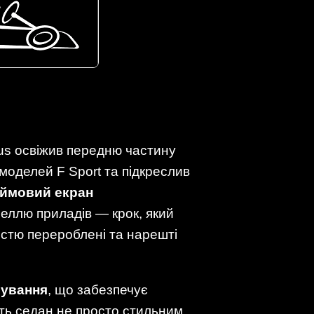
xus освіжив передню частину
моделей F Sport та підкреслив
юймовий екран
еллю приладів — крок, який
істю перероблені та нарешті
рування
, що забезпечує
бить седан не просто стильним