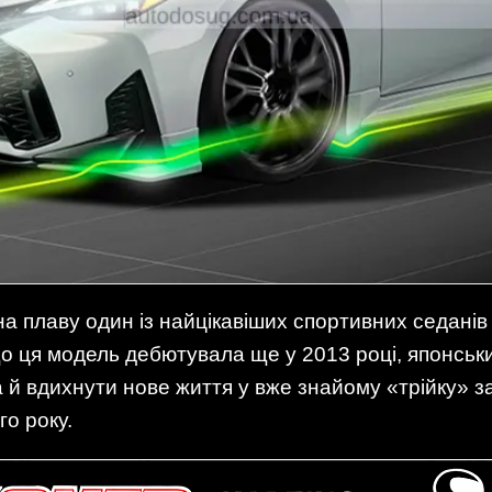
а плаву один із найцікавіших спортивних седані
о ця модель дебютувала ще у 2013 році, японськ
а й вдихнути нове життя у вже знайому «трійку» 
о року.