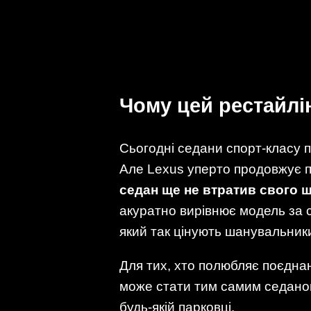
Чому цей рестайлі
Сьогодні седани спорт-класу 
Але Lexus уперто продовжує п
седан ще не втратив свого 
акуратно вирівнює модель за 
який так цінують шанувальник
Для тих, хто полюбляє поєдна
може стати тим самим седаном,
будь-якій парковці.