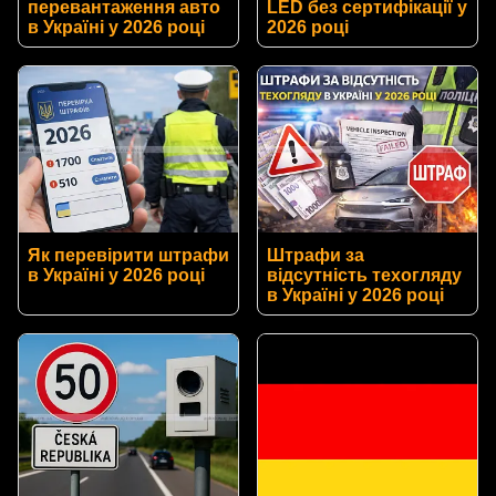
перевантаження авто
LED без сертифікації у
в Україні у 2026 році
2026 році
Як перевірити штрафи
Штрафи за
в Україні у 2026 році
відсутність техогляду
в Україні у 2026 році