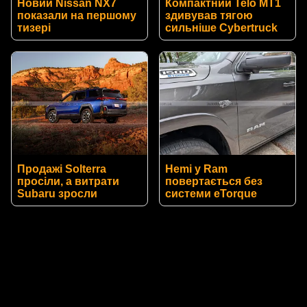
Новий Nissan NX7
Компактний Telo MT1
показали на першому
здивував тягою
тизері
сильніше Cybertruck
Продажі Solterra
Hemi у Ram
просіли, а витрати
повертається без
Subaru зросли
системи eTorque