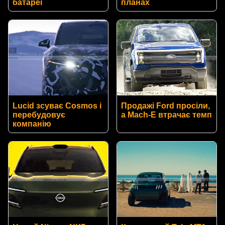
батареї
планах
Lucid зсуває Cosmos і
Продажі Ford просіли,
перебудовує
а Mach-E втрачає темп
компанію