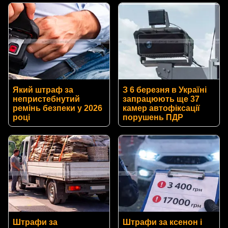
Який штраф за
З 6 березня в Україні
непристебнутий
запрацюють ще 37
ремінь безпеки у 2026
камер автофіксації
році
порушень ПДР
Штрафи за
Штрафи за ксенон і