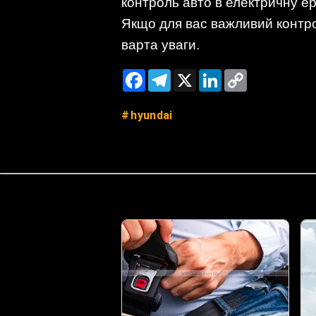
контроль авто в електричну ер
Якщо для вас важливий контро
варта уваги.
Facebook
Telegram
X
LinkedIn
Copy
Link
hyundai