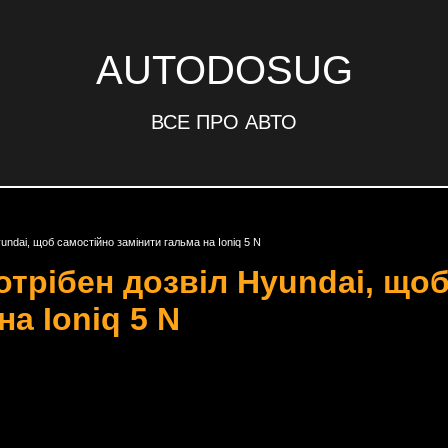
AUTODOSUG
ВСЕ ПРО АВТО
undai, щоб самостійно замінити гальма на Ioniq 5 N
отрібен дозвіл Hyundai, що
на Ioniq 5 N