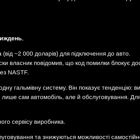
тиждень
,
(від ~2 000 доларів) для підключення до авто.
иски власник повідомив, що код помилки блокує д
ез NASTF.
дну гальмівну систему. Він показує тенденцію: в
 лише сам автомобіль, але й обслуговування. Для
ного сервісу виробника.
луговування та знижуються можливості самостійн