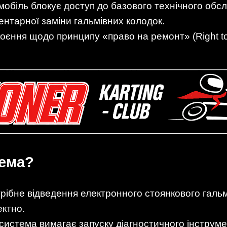
мобіль блокує доступ до базового технічного обс
нтарної заміни гальмівних колодок.
єння щодо принципу «право на ремонт» (Right to 
лема?
отрібне відведення електронного стоянкового галь
ектно.
 система вимагає запуску діагностичного інструме