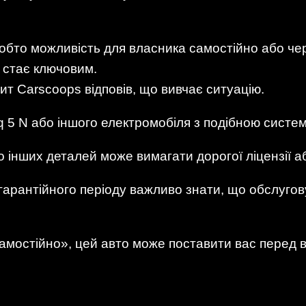
обто можливість для власника самостійно або че
 стає ключовим.
пит Carscoops відповів, що вивчає ситуацію.
iq 5 N або іншого електромобіля з подібною сист
о інших деталей може вимагати дорогої ліцензії 
ягарантійного періоду важливо знати, що обслуго
амостійно», цей авто може поставити вас перед в
.