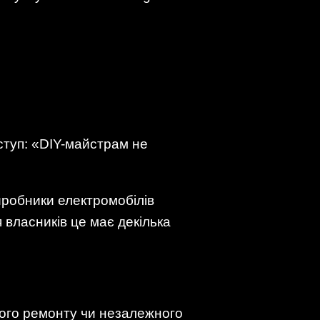
оступ: «DIY-майстрам не
иробники електромобілів
 власників це має декілька
ого ремонту чи незалежного