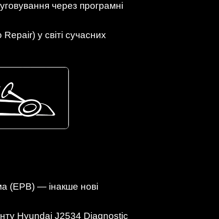
луговування через програмні
Repair) у світі сучасних
ма (EPB) — інакше нові
нту Hyundai J2534 Diagnostic