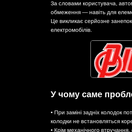
За словами користувача, авто
обмеження — навіть для елеме
Це викликає серйозне занепоко
електромобілів.
У чому саме проб
• При заміні задніх колодок п
колодки не встановляться кор
• Крім механічного втручання,