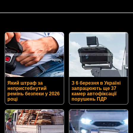
Який штраф за
З 6 березня в Україні
непристебнутий
запрацюють ще 37
ремінь безпеки у 2026
камер автофіксації
році
порушень ПДР