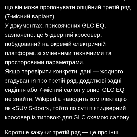
що він може пропонувати опційний третій ряд
(7-місний варіант).
У документах, присвячених GLC EQ,
зазначено: це 5-дверний кросовер,
побудований на окремій електричній
платформі, зі зміненими технічними та
просторовими параметрами.
Якщо перевірити конкретні дані — жодного
згадування про третій ряд, додаткові задні
сидіння або 7-місний салон у описі GLC EQ
не знайти. Wikipedia наводить комплектацію
як «SUV 5-door», тобто по суті п’ятидверний
кросовер із типовою для GLC схемою салону.
Коротше кажучи: третій ряд — це про інші