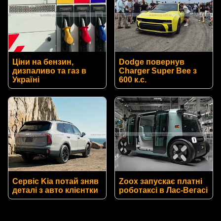
Ціни на бензин,
Dodge повернув
дизпаливо та газ в
Charger Super Bee з
Україні
600 к.с.
Сервіс Kia потай зняв
Zoox запускає платні
деталі з авто клієнтки
роботаксі в Лас-Вегасі