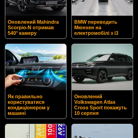
Оновлений Mahindra
BMW переводить
Scorpio-N отримав
Мюнхен на
540° камеру
електромобілі з i3
Як правильно
Оновлений
користуватися
Volkswagen Atlas
кондиціонером у
Cross Sport покажуть
машині
10 серпня