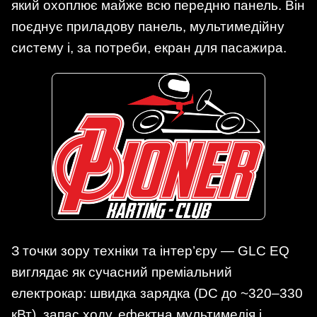
який охоплює майже всю передню панель. Він
поєднує приладову панель, мультимедійну
систему і, за потреби, екран для пасажира.
З точки зору техніки та інтер’єру — GLC EQ
виглядає як сучасний преміальний
електрокар: швидка зарядка (DC до ~320–330
кВт), запас ходу, ефектна мультимедія і