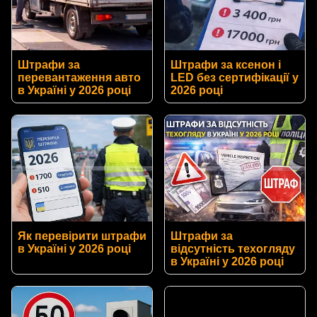
Штрафи за
Штрафи за ксенон і
перевантаження авто
LED без сертифікації у
в Україні у 2026 році
2026 році
Як перевірити штрафи
Штрафи за
в Україні у 2026 році
відсутність техогляду
в Україні у 2026 році