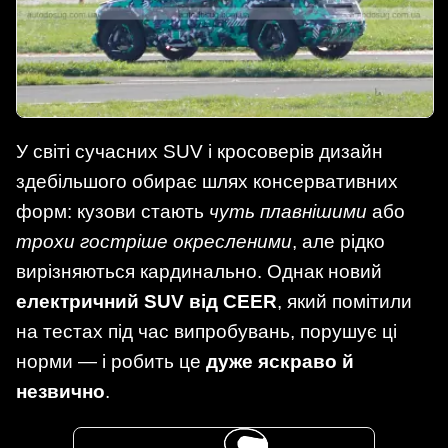
У світі сучасних SUV і кросоверів дизайн
здебільшого обирає шлях консервативних
форм: кузови стають
чуть плавнішими
або
трохи гостріше окресленими
, але рідко
вирізняються кардинально. Однак новий
електричний SUV від CEER
, який помітили
на тестах під час випробувань, порушує ці
норми — і робить це
дуже яскраво й
незвично
.