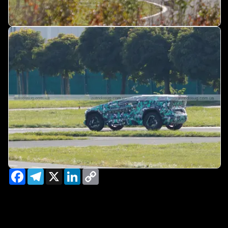
Facebook
Telegram
X
LinkedIn
Copy
Link