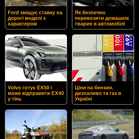
Ford зміщує ставку на
Як безпечно
дорогі моделі з
перевозити домашніх
характером
тварин в автомобілі
Volvo готує EX50 і
Ціни на бензин,
може відправити EX40
дизпаливо та газ в
у тінь
Україні