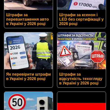
Штрафи за
Штрафи за ксенон і
перевантаження авто
LED без сертифікації у
в Україні у 2026 році
2026 році
Як перевірити штрафи
Штрафи за
в Україні у 2026 році
відсутність техогляду
в Україні у 2026 році