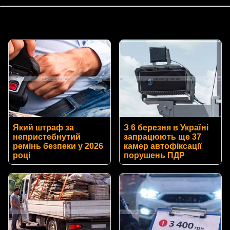
Який штраф за
З 6 березня в Україні
непристебнутий
запрацюють ще 37
ремінь безпеки у 2026
камер автофіксації
році
порушень ПДР