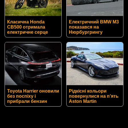
Класична Honda
Електричний BMW M3
CB500 отримала
показався на
електричне серце
Нюрбургрингу
Toyota Harrier оновили
Рідкісні кольори
без поспіху і
повернулися на п’ять
прибрали бензин
Aston Martin