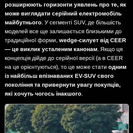
розширюють горизонти уявлень про те, як
може виглядати серійний електромобіль
майбутнього
. У сегменті SUV, де більшість
моделей все ще залишається близькими до
традиційної форми,
wedge-силует від CEER
— це виклик усталеним канонам
. Якщо ця
концепція дійде до серійної версії (а в CEER
на це орієнтуються), то це може стати
одним
із найбільш впізнаваних EV-SUV свого
покоління та привернути увагу покупців,
які хочуть чогось інакшого
.