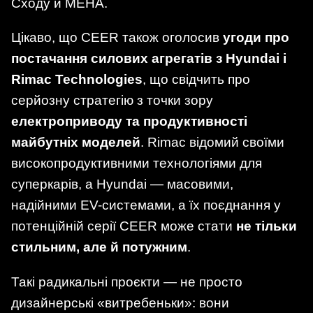
Сходу й МЕНА.
Цікаво, що CEER також оголосив
угоди про
постачання силових агрегатів з Hyundai і
Rimac Technologies
, що свідчить про
серйозну стратегію з точки зору
електроприводу та продуктивності
майбутніх моделей
. Rimac відомий своїми
високопродуктивними технологіями для
суперкарів, а Hyundai — масовими,
надійними EV-системами, а їх поєднання у
потенційній серії CEER може стати
не тільки
стильним, але й потужним
.
Такі радикальні проєкти — не просто
дизайнерські «витребеньки»: вони