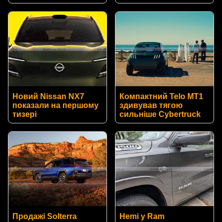
Новий Nissan NX7
Компактний Telo MT1
показали на першому
здивував тягою
тизері
сильніше Cybertruck
Продажі Solterra
Hemi у Ram