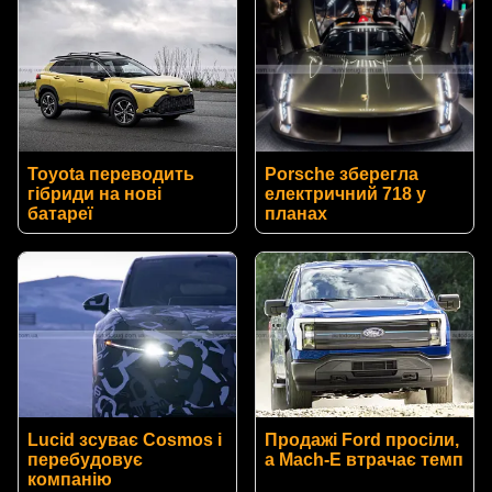
Toyota переводить
Porsche зберегла
гібриди на нові
електричний 718 у
батареї
планах
Lucid зсуває Cosmos і
Продажі Ford просіли,
перебудовує
а Mach-E втрачає темп
компанію