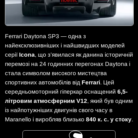
Ferrari Daytona SP3 — одна з
найексклюзивніших і найшвидших моделей
серії
Icona
, що з’явилася як данина історичній
перемозі на 24 годинних перегонах Daytona і
стала символом високого мистецтва
спортивних автомобілів від
Ferrari
. Цей
середньомоторний гіперкар оснащений
6,5-
літровим атмосферним V12
, який був одним
із найпотужніших двигунів свого часу в
Maranello і виробляв близько
840 к. с. у стоку
.