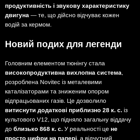
продуктивність і звукову характеристику
двигуна
— те, що дійсно відчуває кожен
водій за кермом.
Новий подих для легенди
Головним елементом тюнінгу стала
високопродуктивна вихлопна система
,
розроблена Novitec із металевими
каталізаторами та зниженим опором
відпрацьованих газів. Це дозволило
витиснути додаткові приблизно 28 к. с.
із
культового V12, що підняло загальну віддачу
до
близько 868 к. с.
У реальності це
не
просто цифри на папері
, а відчутний