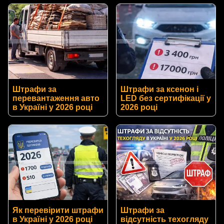
Штрафи за
Штрафи за ксенон і
перевантаження авто
LED без сертифікації у
в Україні у 2026 році
2026 році
Як перевірити штрафи
Штрафи за
в Україні у 2026 році
відсутність техогляду