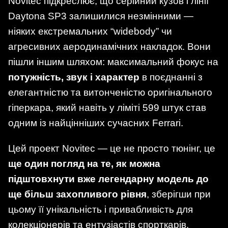
Novitec підкреслює, що серійний кузов і лінії
Daytona SP3 залишилися незмінними —
ніяких екстремальних “widebody” чи
агресивних аеродинамічних накладок. Вони
пішли іншим шляхом: максимальний фокус на
потужність, звук і характер
в поєднанні з
елегантністю та витонченістю оригінального
гіперкара, який навіть у ліміті 599 штук став
одним із найцінніших сучасних Ferrari.
Цей проект Novitec — це не просто тюнінг, це
ще один погляд на те, як можна
підштовхнути вже легендарну модель до
ще більш захопливого рівня
, зберігши при
цьому її унікальність і привабливість для
колекціонерів та ентузіастів спорткарів.