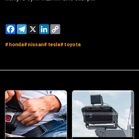
Facebook
Telegram
X
LinkedIn
Copy
Link
honda
nissan
tesla
toyota