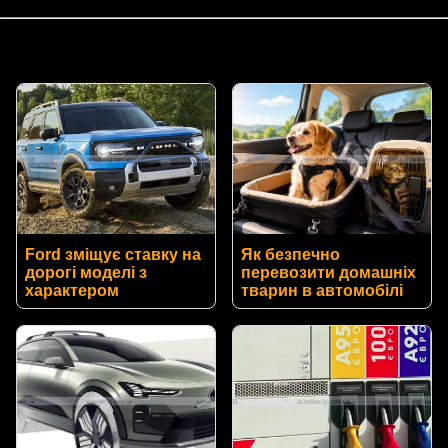
Ford зміщує ставку на
Як безпечно
дорогі моделі з
перевозити домашніх
характером
тварин в автомобілі