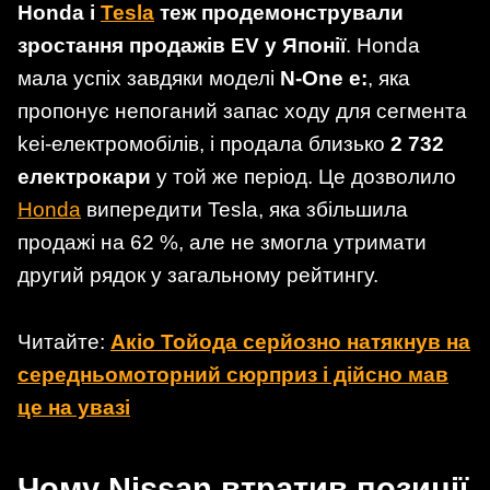
Honda і
Tesla
теж продемонстрували
зростання продажів EV у Японії
. Honda
мала успіх завдяки моделі
N-One e:
, яка
пропонує непоганий запас ходу для сегмента
kei-електромобілів, і продала близько
2 732
електрокари
у той же період. Це дозволило
Honda
випередити Tesla, яка збільшила
продажі на 62 %, але не змогла утримати
другий рядок у загальному рейтингу.
Читайте:
Акіо Тойода серйозно натякнув на
середньомоторний сюрприз і дійсно мав
це на увазі
Чому Nissan втратив позиції