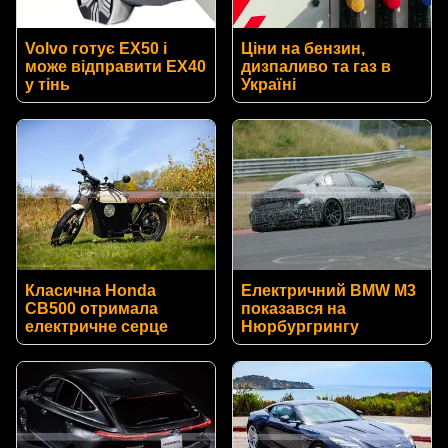
Volvo готує EX50 і
Ціни на бензин,
може відправити EX40
дизпаливо та газ в
у тінь
Україні
Класична Honda
Електричний BMW M3
CB500 отримала
показався на
електричне серце
Нюрбургрингу