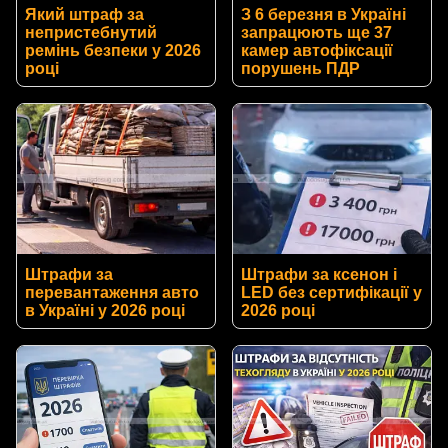
Який штраф за
З 6 березня в Україні
непристебнутий
запрацюють ще 37
ремінь безпеки у 2026
камер автофіксації
році
порушень ПДР
Штрафи за
Штрафи за ксенон і
перевантаження авто
LED без сертифікації у
в Україні у 2026 році
2026 році