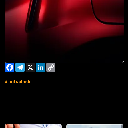
Facebook
Telegram
X
LinkedIn
Copy
Link
mitsubishi