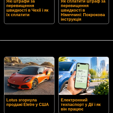
Які штрафи за
Як сплатити штраф за
перевищення
перевищення
швидкості в Чехії і як
швидкості в
їх сплатити
Німеччині: Покрокова
інструкція
Lotus згорнула
Електронний
продажі Eletre у США
техпаспорт у Дії і як
він працює