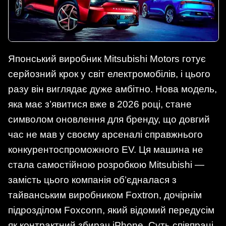
Японський виробник Mitsubishi Motors готує
серйозний крок у світ електромобілів, і цього
разу він виглядає дуже амбітно. Нова модель,
яка має з’явитися вже в 2026 році, стане
символом оновлення для бренду, що довгий
час не мав у своєму арсеналі справжнього
конкурентоспроможного EV. Ця машина не
стала самостійною розробкою Mitsubishi —
замість цього компанія об’єдналася з
тайванським виробником Foxtron, дочірнім
підрозділом Foxconn, який відомий передусім
як контрактний збирач iPhone. Суть співпраці