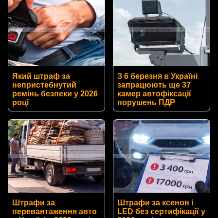
Який штраф за
З 6 березня в Україні
непристебнутий
запрацюють ще 37
ремінь безпеки у 2026
камер автофіксації
році
порушень ПДР
Штрафи за
Штрафи за ксенон і
перевантаження авто
LED без сертифікації у