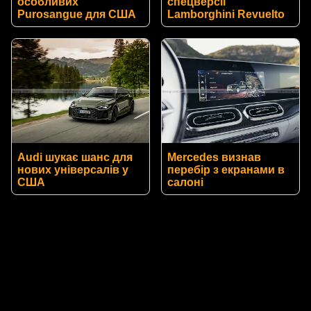
особливих
спецверсії
Purosangue для США
Lamborghini Revuelto
Audi шукає шанс для
Mercedes визнав
нових універсалів у
перебір з екранами в
США
салоні