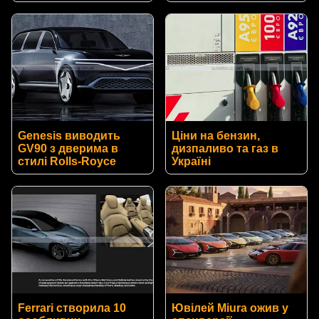
Genesis виводить
Ціни на бензин,
GV90 з дверима в
дизпаливо та газ в
стилі Rolls-Royce
Україні
Ferrari створила 10
Ювілей Miura ожив у