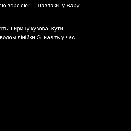
ою версією” — навпаки, у Baby
ють ширину кузова. Кути
олом лінійки G, навіть у час