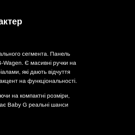
актер
іального сегмента. Панель
G-Wagen. Є масивні ручки на
алами, які дають відчуття
акцент на функціональності.
ючи на компактні розміри,
дає Baby G реальні шанси