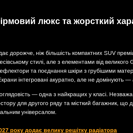
фірмовий люкс та жорсткий хар
дає дорожче, ніж більшість компактних SUV прем
сівському стилі, але з елементами від великого 
дефлектори та поєднання шкіри з грубішими матері
крани інтегровані акуратно, але не домінують — 
оглядовість — одна з найкращих у класі. Незважа
стору для другого ряду та місткий багажник, що 
іальним універсалом.
27 року додає велику решітку радіатора