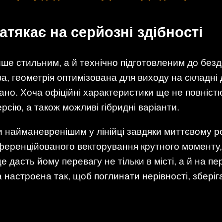
атякає на серйозні здібності
ше стильним, а й технічно підготовленим до бе
а, геометрія оптимізована для виходу на складні 
но. Хоча офіційні характеристики ще не повністю
сію, а також можливі гібридні варіанти.
 найманевренішим у лінійці завдяки миттєвому ро
ференційованого векторування крутного моменту,
е дасть йому перевагу не тільки в місті, а й на пе
а настроєна так, щоб поглинати нерівності, зберіг