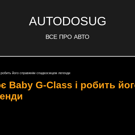
AUTODOSUG
ВСЕ ПРО АВТО
 робить його справжнім спадкоємцем легенди
є Baby G-Class і робить йо
генди