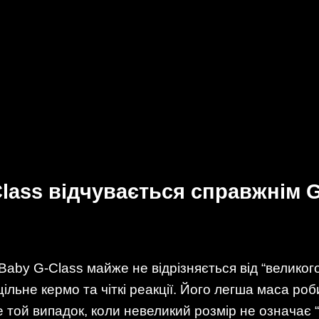
lass відчувається справжнім G
Baby G-Class майже не відрізняється від “великог
ільне кермо та чіткі реакції. Його легша маса ро
 той випадок, коли невеликий розмір не означає 