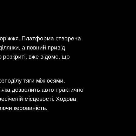
здоріжжя. Платформа створена
ділянки, а повний привід
 розкриті, вже відомо, що
зподілу тяги між осями.
 яка дозволить авто практично
ресіченій місцевості. Ходова
аючи керованість.