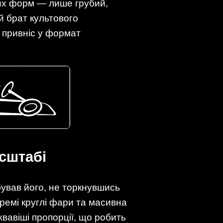
них форм — лише грубий,
й брат культового
с привніс у формат
асштабі
бував його, не торкнувшись
кремі круглі фари та масивна
вавіші пропорції, що робить