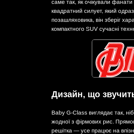
саме так, як очікували фанат
квадратний силует, який одраз
позашляховика, він зберіг хар
компактного SUV сучасні техно
Дизайн, що звучит
Baby G-Class виглядає так, н
жодної з фірмових рис. Прямоку
решітка — усе працює на впізн