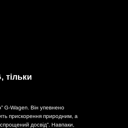
, тільки
о” G-Wagen. Він упевнено
бить прискорення природним, а
“спрощений досвід”. Навпаки,