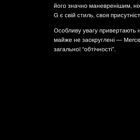
його значно маневренішим, ніж
G є свій стиль, своя присутніст
Особливу увагу привертають но
майже не заокруглені — Merced
загальної “обтічності”.