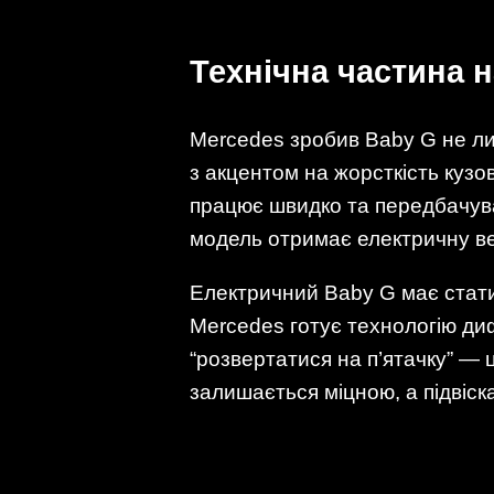
Технічна частина н
Mercedes зробив Baby G не ли
з акцентом на жорсткість кузов
працює швидко та передбачува
модель отримає електричну вер
Електричний Baby G має стати
Mercedes готує технологію ди
“розвертатися на п’ятачку” — ц
залишається міцною, а підвіск