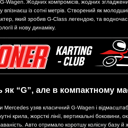
и G-Wagen. Жодних компромісів, жодних згладже
у впізнаєш із сотні метрів. Створений як молодши
актер, який зробив G-Class легендою, та водноча
логії й нову динаміку.
ь як “G”, але в компактному м
іби Mercedes узяв класичний G-Wagen і відмасшта
тні крила, жорсткі лінії, вертикальні боковини, о
аваність. Авто отримало коротшу колісну базу й ж