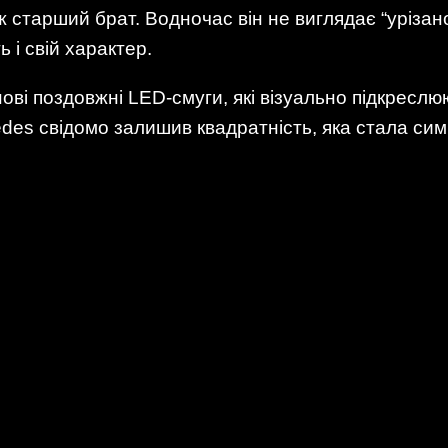
 старший брат. Водночас він не виглядає “урізан
ь і свій характер.
ві поздовжні LED-смуги, які візуально підкреслю
es свідомо залишив квадратність, яка стала симв