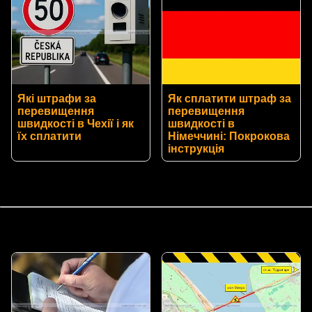
Які штрафи за
Як сплатити штраф за
перевищення
перевищення
швидкості в Чехії і як
швидкості в
їх сплатити
Німеччині: Покрокова
інструкція