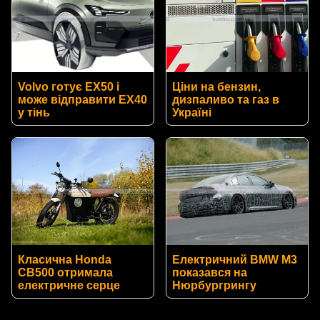
Volvo готує EX50 і
Ціни на бензин,
може відправити EX40
дизпаливо та газ в
у тінь
Україні
Класична Honda
Електричний BMW M3
CB500 отримала
показався на
електричне серце
Нюрбургрингу