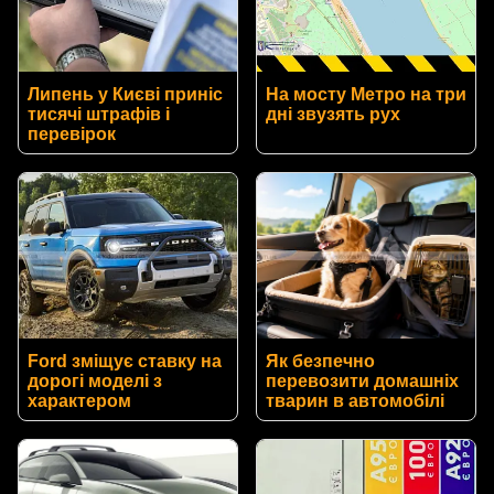
Липень у Києві приніс
На мосту Метро на три
тисячі штрафів і
дні звузять рух
перевірок
Ford зміщує ставку на
Як безпечно
дорогі моделі з
перевозити домашніх
характером
тварин в автомобілі