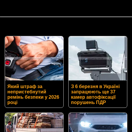
Який штраф за
З 6 березня в Україні
непристебнутий
запрацюють ще 37
ремінь безпеки у 2026
камер автофіксації
році
порушень ПДР