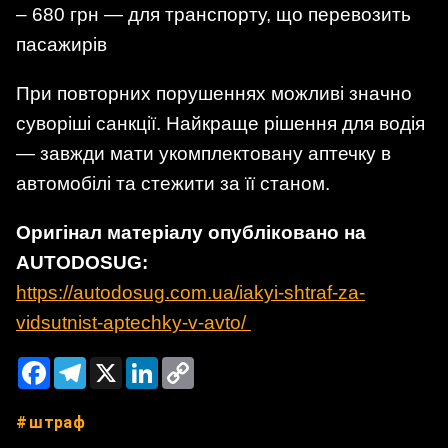
– 680 грн — для транспорту, що перевозить
пасажирів
При повторних порушеннях можливі значно
суворіші санкції. Найкраще рішення для водія
— завжди мати укомплектовану аптечку в
автомобілі та стежити за її станом.
Оригінал матеріалу опубліковано на
AUTODOSUG:
https://autodosug.com.ua/iakyi-shtraf-za-
vidsutnist-aptechky-v-avto/
Facebook
Telegram
X
LinkedIn
Copy
Link
штраф