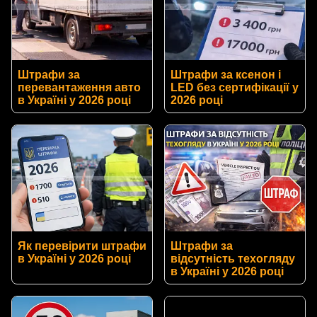
Штрафи за
Штрафи за ксенон і
перевантаження авто
LED без сертифікації у
в Україні у 2026 році
2026 році
Як перевірити штрафи
Штрафи за
в Україні у 2026 році
відсутність техогляду
в Україні у 2026 році