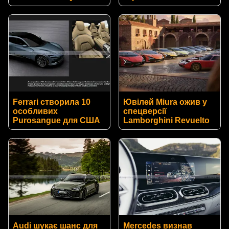
Ferrari створила 10
Ювілей Miura ожив у
особливих
спецверсії
Purosangue для США
Lamborghini Revuelto
Audi шукає шанс для
Mercedes визнав