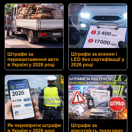
Штрафи за
Штрафи за ксенон і
перевантаження авто
LED без сертифікації у
в Україні у 2026 році
2026 році
Як перевірити штрафи
Штрафи за
в Україні у 2026 році
відсутність техогляду