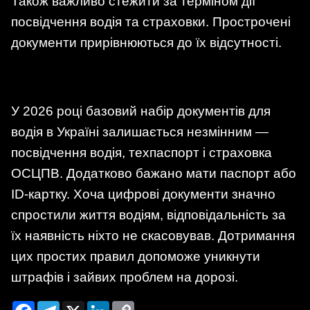
Також важливо стежити за терміном дії
посвідчення водія та страховки. Прострочені
документи прирівнюються до їх відсутності.
У 2026 році базовий набір документів для
водія в Україні залишається незмінним —
посвідчення водія, техпаспорт і страховка
ОСЦПВ. Додатково бажано мати паспорт або
ID-картку. Хоча цифрові документи значно
спростили життя водіям, відповідальність за
їх наявність ніхто не скасовував. Дотримання
цих простих правил допоможе уникнути
штрафів і зайвих проблем на дорозі.
Facebook
Telegram
X
LinkedIn
Copy