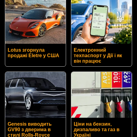
Lotus згорнула
Електронний
продажі Eletre у США
техпаспорт у Дії і як
він працює
Genesis виводить
Ціни на бензин,
GV90 з дверима в
дизпаливо та газ в
стилі Rolls-Royce
Україні