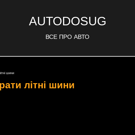
AUTODOSUG
ВСЕ ПРО АВТО
ітні шини
рати літні шини