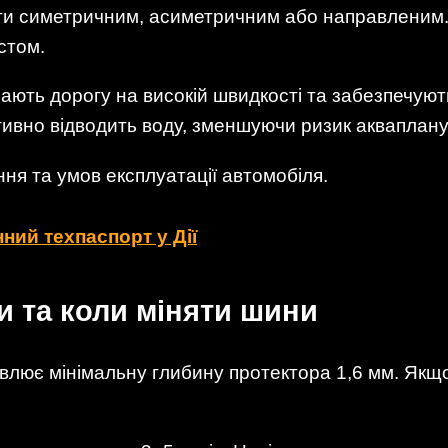
ути симетричним, асиметричним або направленим
істом.
ють дорогу на високій швидкості та забезпечують
ивно відводить воду, зменшуючи ризик акваплану
ння та умов експлуатації автомобіля.
ний техпаспорт у Дії
и та коли міняти шини
влює мінімальну глибину протектора 1,6 мм. Якщ