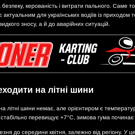
безпеку, керованість і витрати пального. Саме т
є актуальним для українських водіїв із приходом т
дкого зносу, а й до аварійних ситуацій.
еходити на літні шини
у на літні шини немає, але орієнтиром є температу
стабільно перевищує +7°C, зимова гума починає 
езня до середини квітня, залежно від регіону. У 