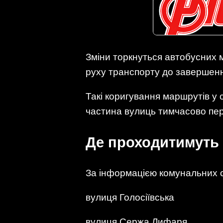
Зміни торкнуться автобусних
руху транспорту до завершення
Такі коригування маршрутів у 
частина вулиць тимчасово пер
Де проходитимуть
За інформацією комунальних с
вулиця Голосіївська
вулиця Сержа Лифаря