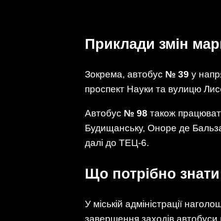
Приклади змін мар
Зокрема, автобус
№ 39
у напр
проспект Науки та вулицю Лисо
Автобус
№ 98
також працюват
Будищанську, Оноре де Бальза
далі до ТЕЦ-6.
Що потрібно знат
У міській адміністрації нагол
завершення заходів автобуси 