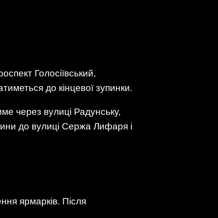
оспект Голосіївський,
атиметься до кінцевої зупинки.
е через вулиці Радунську,
ини до вулиці Сержа Лифаря і
ення ярмарків. Після