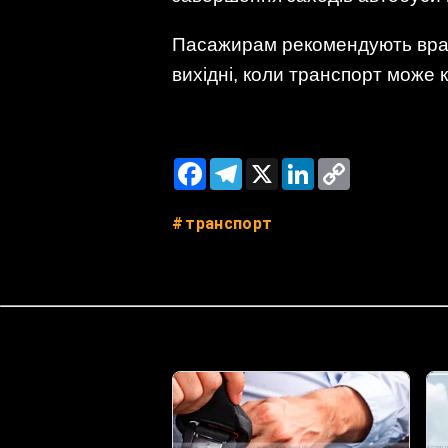
Пасажирам рекомендують врахо
вихідні, коли транспорт може
Facebook
Telegram
X
LinkedIn
Copy
Link
транспорт