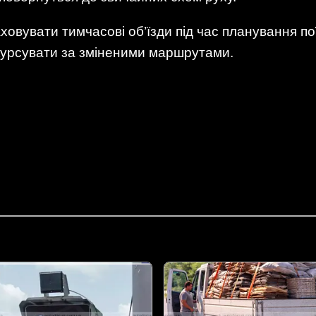
вувати тимчасові об’їзди під час планування пої
 курсувати за зміненими маршрутами.