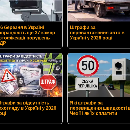
 6 березня в Україні
Штрафи за
апрацюють ще 37 камер
перевантаження авто в
втофіксації порушень
Україні у 2026 році
ДР
трафи за відсутність
Які штрафи за
ехогляду в Україні у 2026
перевищення швидкості 
оці
Чехії і як їх сплатити