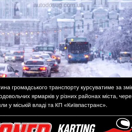
стина громадського транспорту курсуватиме за з
довольчих ярмарків у різних районах міста, чер
ли у міській владі та КП «Київпастранс».