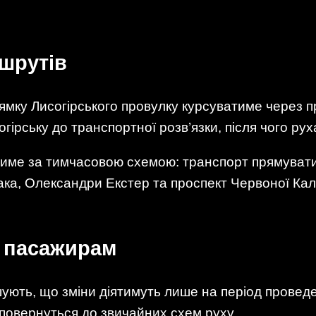
шрутів
ямку Лисогірського провулку курсуватиме через пр
гірську до транспортної розв’язки, після чого рух
име за тимчасовою схемою: транспорт прямуватим
ка, Олександри Екстер та проспект Червоної Кал
и пасажирам
ошують, що зміни діятимуть лише на період провед
повернуться до звичайних схем руху.