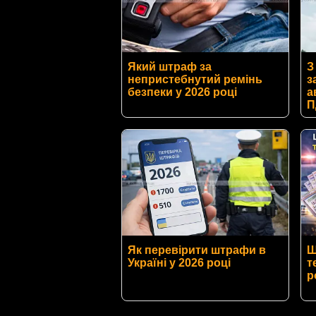
Який штраф за
З
непристебнутий ремінь
з
безпеки у 2026 році
а
П
Як перевірити штрафи в
Ш
Україні у 2026 році
т
р