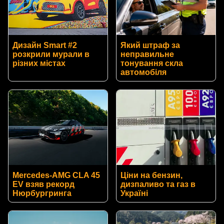
Дизайн Smart #2
Який штраф за
розкрили мурали в
неправильне
різних містах
тонування скла
автомобіля
Mercedes-AMG CLA 45
Ціни на бензин,
EV взяв рекорд
дизпаливо та газ в
Нюрбургринга
Україні