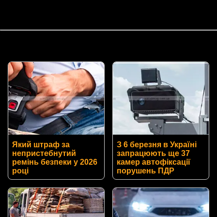
Який штраф за
З 6 березня в Україні
непристебнутий
запрацюють ще 37
ремінь безпеки у 2026
камер автофіксації
році
порушень ПДР