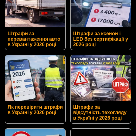
Штрафи за
Штрафи за ксенон і
перевантаження авто
LED без сертифікації у
в Україні у 2026 році
2026 році
Як перевірити штрафи
Штрафи за
в Україні у 2026 році
відсутність техогляду
в Україні у 2026 році