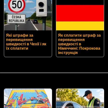
Які штрафи за
Як сплатити штраф за
перевищення
перевищення
швидкості в Чехії і як
швидкості в
їх сплатити
Німеччині: Покрокова
інструкція