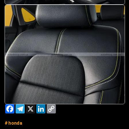
Facebook
Telegram
X
LinkedIn
Copy
Link
honda