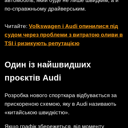
автомобіль, який буде не лише швидким, а й
по-справжньому драйверським.
Читайте:
Volkswagen і Audi опинилися під
судом через проблеми з витратою оливи в
TSI і ризикують репутацією
Один із найшвидших
проєктів Audi
Розробка нового спорткара відбувається за
прискореною схемою, яку в Audi називають
«китайською швидкістю».
Якщо графік збережеться, від моменту