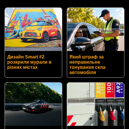
Дизайн Smart #2
Який штраф за
розкрили мурали в
неправильне
різних містах
тонування скла
автомобіля