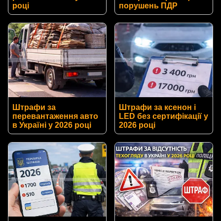
році
порушень ПДР
Штрафи за
Штрафи за ксенон і
перевантаження авто
LED без сертифікації у
в Україні у 2026 році
2026 році