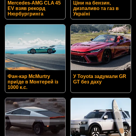
Mercedes-AMG CLA 45
Ціни на бензин,
EV взяв рекорд
дизпаливо та газ в
Нюрбургринга
Україні
Фан-кар McMurtry
У Toyota задумали GR
приїде в Монтерей із
GT без даху
1000 к.с.