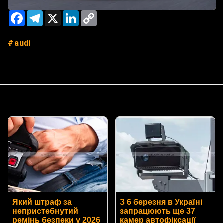
Facebook
Telegram
X
LinkedIn
Copy
Link
audi
Який штраф за
З 6 березня в Україні
непристебнутий
запрацюють ще 37
ремінь безпеки у 2026
камер автофіксації